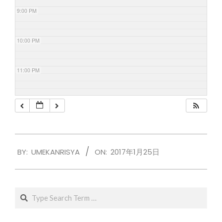
9:00 PM
10:00 PM
11:00 PM
2017-
BY:
UMEKANRISYA
ON:
2017年1月25日
01-
25
Search