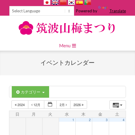
Skip
to
Powered by
Translate
content
Primary
Menu
Navigation
Menu
イベントカレンダー
カテゴリー
2024
12月
2月
2026
日
月
火
水
木
金
土
1
2
3
4