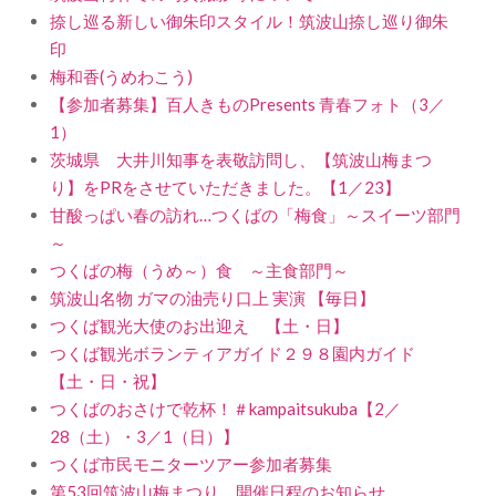
捺し巡る新しい御朱印スタイル！筑波山捺し巡り御朱
印
梅和香(うめわこう)
【参加者募集】百人きものPresents 青春フォト（3／
1）
茨城県 大井川知事を表敬訪問し、【筑波山梅まつ
り】をPRをさせていただきました。【1／23】
甘酸っぱい春の訪れ…つくばの「梅食」～スイーツ部門
～
つくばの梅（うめ～）食 ～主食部門～
筑波山名物 ガマの油売り口上 実演 【毎日】
つくば観光大使のお出迎え 【土・日】
つくば観光ボランティアガイド２９８園内ガイド
【土・日・祝】
つくばのおさけで乾杯！＃kampaitsukuba【2／
28（土）・3／1（日）】
つくば市民モニターツアー参加者募集
第53回筑波山梅まつり 開催日程のお知らせ