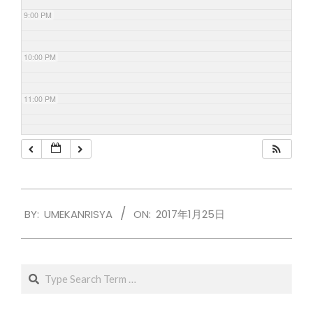
9:00 PM
10:00 PM
11:00 PM
2017-
BY:
UMEKANRISYA
ON:
2017年1月25日
01-
25
Search