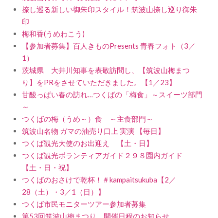
捺し巡る新しい御朱印スタイル！筑波山捺し巡り御朱
印
梅和香(うめわこう)
【参加者募集】百人きものPresents 青春フォト（3／
1）
茨城県 大井川知事を表敬訪問し、【筑波山梅まつ
り】をPRをさせていただきました。【1／23】
甘酸っぱい春の訪れ…つくばの「梅食」～スイーツ部門
～
つくばの梅（うめ～）食 ～主食部門～
筑波山名物 ガマの油売り口上 実演 【毎日】
つくば観光大使のお出迎え 【土・日】
つくば観光ボランティアガイド２９８園内ガイド
【土・日・祝】
つくばのおさけで乾杯！＃kampaitsukuba【2／
28（土）・3／1（日）】
つくば市民モニターツアー参加者募集
第53回筑波山梅まつり 開催日程のお知らせ