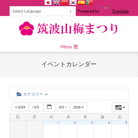
Skip
to
Powered by
Translate
content
Primary
Menu
Navigation
Menu
イベントカレンダー
カテゴリー
2024
6月
8月
2026
日
月
火
水
木
金
土
1
2
3
4
5