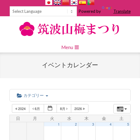
Skip
to
Powered by
Translate
content
Primary
Menu
Navigation
Menu
イベントカレンダー
カテゴリー
2024
6月
8月
2026
日
月
火
水
木
金
土
1
2
3
4
5