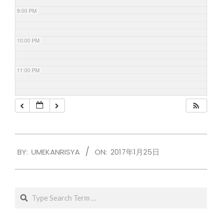
9:00 PM
10:00 PM
11:00 PM
2017-
BY:
UMEKANRISYA
ON:
2017年1月25日
01-
25
Search