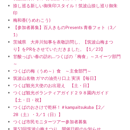
捺し巡る新しい御朱印スタイル！筑波山捺し巡り御朱
印
梅和香(うめわこう)
【参加者募集】百人きものPresents 青春フォト（3／
1）
茨城県 大井川知事を表敬訪問し、【筑波山梅まつ
り】をPRをさせていただきました。【1／23】
甘酸っぱい春の訪れ…つくばの「梅食」～スイーツ部門
～
つくばの梅（うめ～）食 ～主食部門～
筑波山名物 ガマの油売り口上 実演 【毎日】
つくば観光大使のお出迎え 【土・日】
つくば観光ボランティアガイド２９８園内ガイド
【土・日・祝】
つくばのおさけで乾杯！＃kampaitsukuba【2／
28（土）・3／1（日）】
つくば市民モニターツアー参加者募集
第53回筑波山梅まつり 開催日程のお知らせ