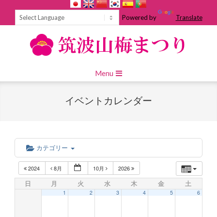
Skip
to
Powered by
Translate
content
Primary
Menu
Navigation
Menu
イベントカレンダー
カテゴリー
2024
8月
10月
2026
日
月
火
水
木
金
土
1
2
3
4
5
6