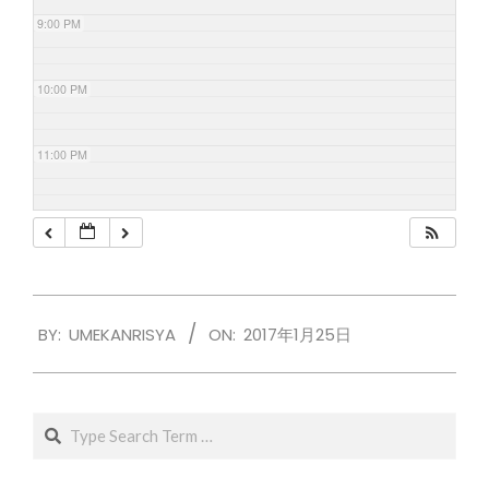
9:00 PM
10:00 PM
11:00 PM
2017-
BY:
UMEKANRISYA
ON:
2017年1月25日
01-
25
Search