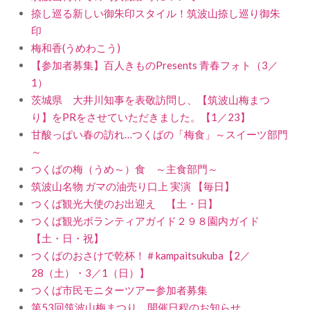
捺し巡る新しい御朱印スタイル！筑波山捺し巡り御朱
印
梅和香(うめわこう)
【参加者募集】百人きものPresents 青春フォト（3／
1）
茨城県 大井川知事を表敬訪問し、【筑波山梅まつ
り】をPRをさせていただきました。【1／23】
甘酸っぱい春の訪れ…つくばの「梅食」～スイーツ部門
～
つくばの梅（うめ～）食 ～主食部門～
筑波山名物 ガマの油売り口上 実演 【毎日】
つくば観光大使のお出迎え 【土・日】
つくば観光ボランティアガイド２９８園内ガイド
【土・日・祝】
つくばのおさけで乾杯！＃kampaitsukuba【2／
28（土）・3／1（日）】
つくば市民モニターツアー参加者募集
第53回筑波山梅まつり 開催日程のお知らせ