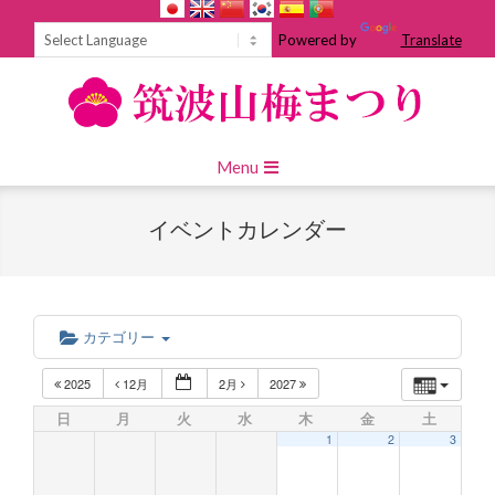
Skip
to
Powered by
Translate
content
Primary
Menu
Navigation
Menu
イベントカレンダー
カテゴリー
2025
12月
2月
2027
日
月
火
水
木
金
土
1
2
3