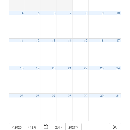
4
5
6
7
8
9
10
12:00 AM
11
12
13
14
15
16
17
1:00 AM
2:00 AM
18
19
20
21
22
23
24
3:00 AM
25
26
27
28
29
30
31
4:00 AM
5:00 AM
2025
12月
2月
2027