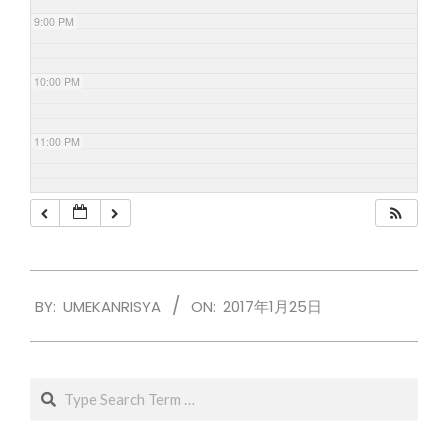
9:00 PM
10:00 PM
11:00 PM
2017-
BY:
UMEKANRISYA
ON:
2017年1月25日
01-
25
Search