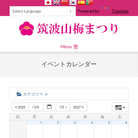
Skip
to
Powered by
Translate
content
Primary
Menu
Navigation
Menu
イベントカレンダー
カテゴリー
2025
5月
7月
2027
日
月
火
水
木
金
土
1
2
3
4
5
6