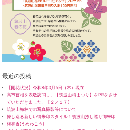
最近の投稿
【開花状況】令和8年3月5日（木）現在
高市首相を表敬訪問し、【筑波山梅まつり】をPRをさせ
ていただきました。【２／１７】
筑波山梅林での写真撮影等について
捺し巡る新しい御朱印スタイル！筑波山捺し巡り御朱印
梅和香(うめわこう)