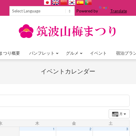
Powered by
Translate
まつり概要
パンフレット
グルメ
イベント
宿泊プラ
Primary
Navigation
イベントカレンダー
Menu
月
水
木
金
土
1
2
3