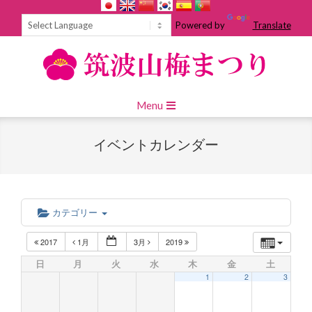
Skip
to
Powered by
Translate
content
Primary
Menu
Navigation
Menu
イベントカレンダー
カテゴリー
2017
1月
3月
2019
日
月
火
水
木
金
土
1
2
3