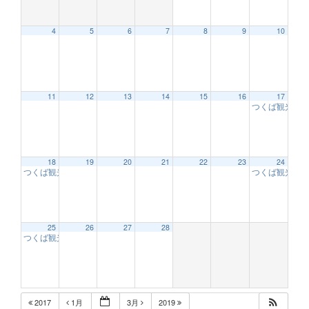
4
5
6
7
8
9
10
12:00 AM
11
12
13
14
15
16
17
つくば観光大
1:00 AM
2:00 AM
18
19
20
21
22
23
24
つくば観光大使のお出迎え
つくば観光大
10:00 AM
3:00 AM
25
26
27
28
つくば観光大使のお出迎え
10:00 AM
4:00 AM
5:00 AM
2017
1月
3月
2019