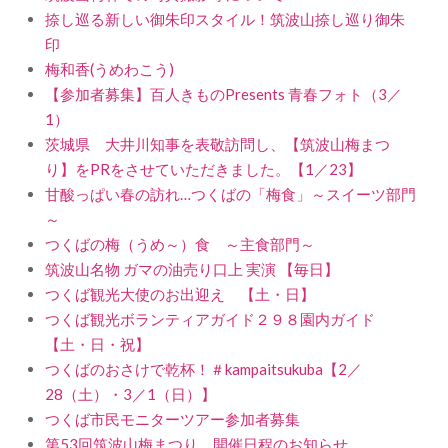
捺し巡る新しい御朱印スタイル！筑波山捺し巡り御朱
印
梅和香(うめわこう)
【参加者募集】百人きものPresents 青春フォト（3／
1）
茨城県 大井川知事を表敬訪問し、【筑波山梅まつ
り】をPRをさせていただきました。【1／23】
甘酸っぱい春の訪れ…つくばの「梅食」～スイーツ部門
～
つくばの梅（うめ～）食 ～主食部門～
筑波山名物 ガマの油売り口上 実演 【毎日】
つくば観光大使のお出迎え 【土・日】
つくば観光ボランティアガイド２９８園内ガイド
【土・日・祝】
つくばのおさけで乾杯！＃kampaitsukuba【2／
28（土）・3／1（日）】
つくば市民モニターツアー参加者募集
第53回筑波山梅まつり 開催日程のお知らせ