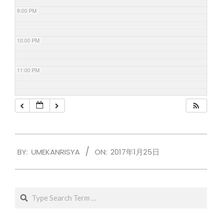
9:00 PM
10:00 PM
11:00 PM
2017-
BY:
UMEKANRISYA
ON:
2017年1月25日
01-
25
Search