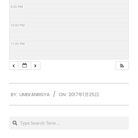
9:00 PM
10:00 PM
11:00 PM
2017-
BY:
UMEKANRISYA
ON:
2017年1月25日
01-
25
Search