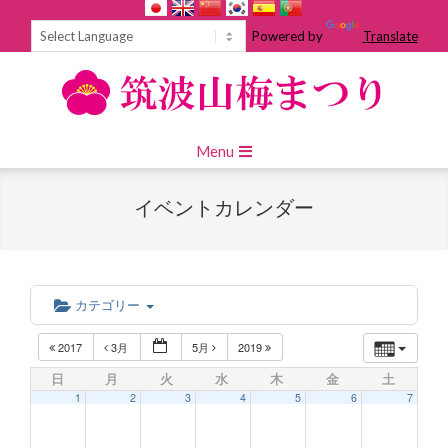
Skip
to
Powered by
Translate
content
Primary
Menu
Navigation
Menu
イベントカレンダー
カテゴリー
2017
3月
5月
2019
日
月
火
水
木
金
土
1
2
3
4
5
6
7