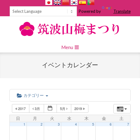
Skip
to
Powered by
Translate
content
Primary
Menu
Navigation
Menu
イベントカレンダー
カテゴリー
2017
3月
5月
2019
日
月
火
水
木
金
土
1
2
3
4
5
6
7