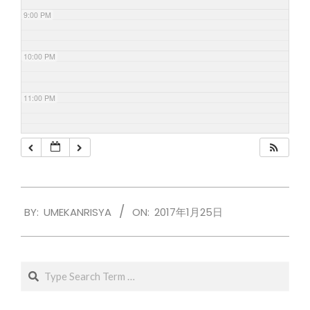
9:00 PM
10:00 PM
11:00 PM
2017-
BY:
UMEKANRISYA
ON:
2017年1月25日
01-
25
Search