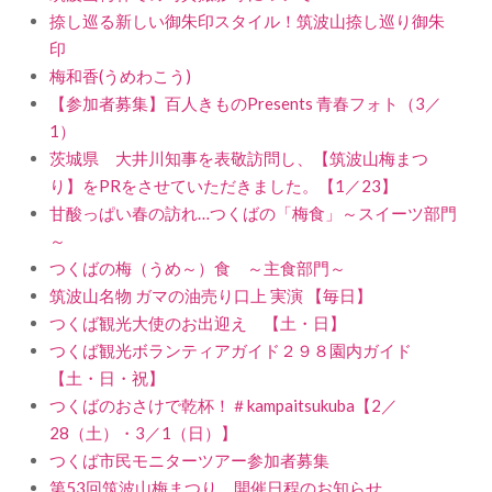
捺し巡る新しい御朱印スタイル！筑波山捺し巡り御朱
印
梅和香(うめわこう)
【参加者募集】百人きものPresents 青春フォト（3／
1）
茨城県 大井川知事を表敬訪問し、【筑波山梅まつ
り】をPRをさせていただきました。【1／23】
甘酸っぱい春の訪れ…つくばの「梅食」～スイーツ部門
～
つくばの梅（うめ～）食 ～主食部門～
筑波山名物 ガマの油売り口上 実演 【毎日】
つくば観光大使のお出迎え 【土・日】
つくば観光ボランティアガイド２９８園内ガイド
【土・日・祝】
つくばのおさけで乾杯！＃kampaitsukuba【2／
28（土）・3／1（日）】
つくば市民モニターツアー参加者募集
第53回筑波山梅まつり 開催日程のお知らせ