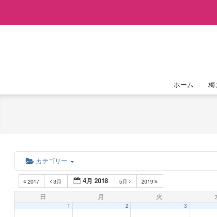
Skip
to
content
ホーム
梅
カテゴリー
4月 2018
2017
3月
5月
2019
日
月
火
1
2
3