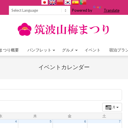
Powered by
Translate
まつり概要
パンフレット
グルメ
イベント
宿泊プラ
Primary
Navigation
イベントカレンダー
Menu
月
水
木
金
土
4
5
6
7