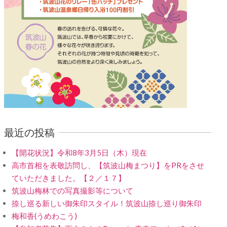
最近の投稿
【開花状況】令和8年3月5日（木）現在
高市首相を表敬訪問し、【筑波山梅まつり】をPRをさせ
ていただきました。【２／１７】
筑波山梅林での写真撮影等について
捺し巡る新しい御朱印スタイル！筑波山捺し巡り御朱印
梅和香(うめわこう)