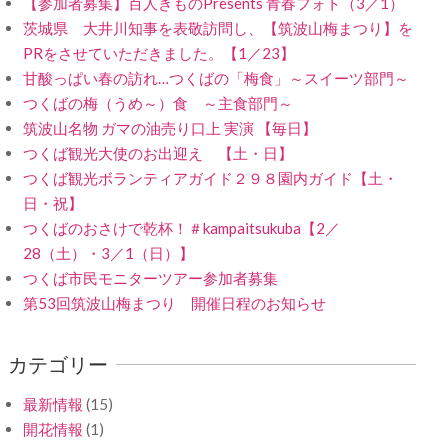
【参加者募集】百人きものPresents 青春フォト（3／1）
茨城県 大井川知事を表敬訪問し、【筑波山梅まつり】を
PRをさせていただきました。【1／23】
甘酸っぱい春の訪れ…つくばの「梅食」～スイーツ部門～
つくばの梅（うめ～）食 ～主食部門～
筑波山名物 ガマの油売り口上 実演 【毎日】
つくば観光大使のお出迎え 【土・日】
つくば観光ボランティアガイド２９８園内ガイド【土・
日・祝】
つくばのおさけで乾杯！＃kampaitsukuba【2／
28（土）・3／1（日）】
つくば市民モニターツアー参加者募集
第53回筑波山梅まつり 開催日程のお知らせ
カテゴリー
最新情報
(15)
開花情報
(1)