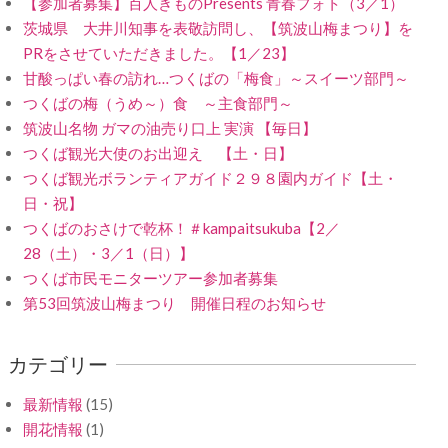
【参加者募集】百人きものPresents 青春フォト（3／1）
茨城県 大井川知事を表敬訪問し、【筑波山梅まつり】を
PRをさせていただきました。【1／23】
甘酸っぱい春の訪れ…つくばの「梅食」～スイーツ部門～
つくばの梅（うめ～）食 ～主食部門～
筑波山名物 ガマの油売り口上 実演 【毎日】
つくば観光大使のお出迎え 【土・日】
つくば観光ボランティアガイド２９８園内ガイド【土・
日・祝】
つくばのおさけで乾杯！＃kampaitsukuba【2／
28（土）・3／1（日）】
つくば市民モニターツアー参加者募集
第53回筑波山梅まつり 開催日程のお知らせ
カテゴリー
最新情報
(15)
開花情報
(1)