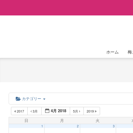
Skip
to
content
ホーム
梅
カテゴリー
4月 2018
2017
3月
5月
2019
日
月
火
1
2
3