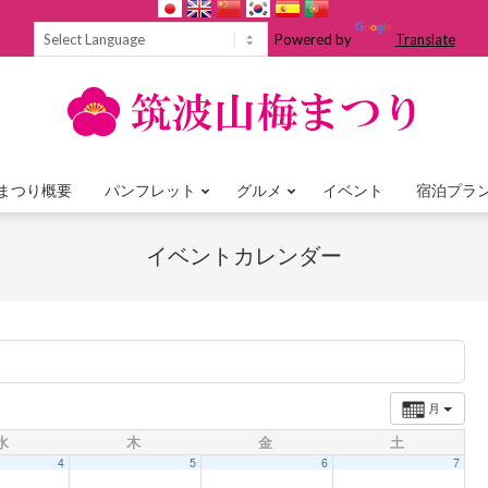
Powered by
Translate
まつり概要
パンフレット
グルメ
イベント
宿泊プラ
Primary
Navigation
イベントカレンダー
Menu
月
水
木
金
土
4
5
6
7