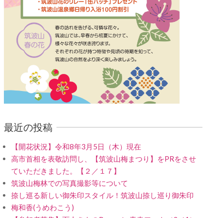
最近の投稿
【開花状況】令和8年3月5日（木）現在
高市首相を表敬訪問し、【筑波山梅まつり】をPRをさせ
ていただきました。【２／１７】
筑波山梅林での写真撮影等について
捺し巡る新しい御朱印スタイル！筑波山捺し巡り御朱印
梅和香(うめわこう)