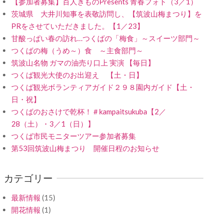
【参加者募集】百人きものPresents 青春フォト（3／1）
茨城県 大井川知事を表敬訪問し、【筑波山梅まつり】を
PRをさせていただきました。【1／23】
甘酸っぱい春の訪れ…つくばの「梅食」～スイーツ部門～
つくばの梅（うめ～）食 ～主食部門～
筑波山名物 ガマの油売り口上 実演 【毎日】
つくば観光大使のお出迎え 【土・日】
つくば観光ボランティアガイド２９８園内ガイド【土・
日・祝】
つくばのおさけで乾杯！＃kampaitsukuba【2／
28（土）・3／1（日）】
つくば市民モニターツアー参加者募集
第53回筑波山梅まつり 開催日程のお知らせ
カテゴリー
最新情報
(15)
開花情報
(1)