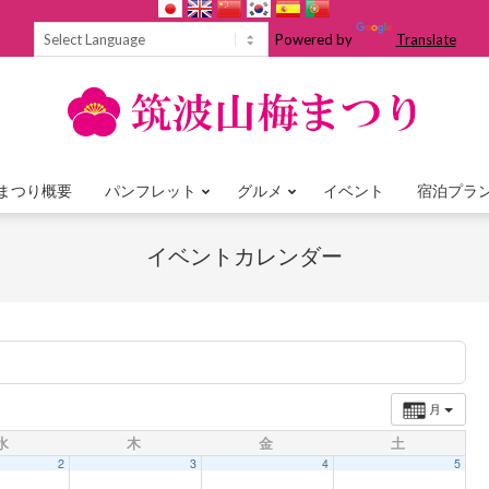
Powered by
Translate
まつり概要
パンフレット
グルメ
イベント
宿泊プラ
Primary
Navigation
イベントカレンダー
Menu
月
水
木
金
土
2
3
4
5