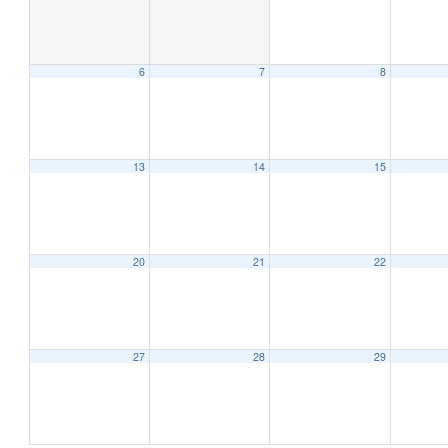
6
7
8
12:00 AM
1:00 AM
13
14
15
2:00 AM
20
21
22
3:00 AM
4:00 AM
27
28
29
5:00 AM