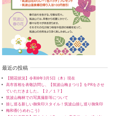
最近の投稿
【開花状況】令和8年3月5日（木）現在
高市首相を表敬訪問し、【筑波山梅まつり】をPRをさせ
ていただきました。【２／１７】
筑波山梅林での写真撮影等について
捺し巡る新しい御朱印スタイル！筑波山捺し巡り御朱印
梅和香(うめわこう)