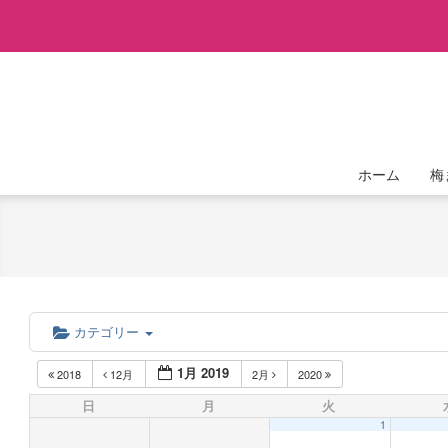
Skip
to
content
ホーム
梅
カテゴリー
1月 2019
2018
12月
2月
2020
日
月
火
1