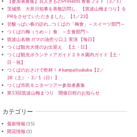
【参加者募集】百人きものPresents 青春フォト（3／1）
茨城県 大井川知事を表敬訪問し、【筑波山梅まつり】を
PRをさせていただきました。【1／23】
甘酸っぱい春の訪れ…つくばの「梅食」～スイーツ部門～
つくばの梅（うめ～）食 ～主食部門～
筑波山名物 ガマの油売り口上 実演 【毎日】
つくば観光大使のお出迎え 【土・日】
つくば観光ボランティアガイド２９８園内ガイド【土・
日・祝】
つくばのおさけで乾杯！＃kampaitsukuba【2／
28（土）・3／1（日）】
つくば市民モニターツアー参加者募集
第53回筑波山梅まつり 開催日程のお知らせ
カテゴリー
最新情報
(15)
開花情報
(1)