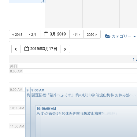
31
5:00 AM
3月 2019
2018
2月
4月
2020
6:00 AM
カテゴリー
2019年3月17日
7:00 AM
1
終日
8:00 AM
9:00 AM
9:00 AM
9:00 AM
梅花満開の１００ｍジップスライド体験！！【フォレストアドベ
開運招福「福来（ふくれ）梅の枝」
@ 筑波山梅林 お休み処
10:00 AM
10:00 AM
10:00 AM
あったか囲炉裏で梅見
野点茶会
@ お休み処前（筑波山梅林）
@ 観梅広場（筑波山梅林）
11:00 AM