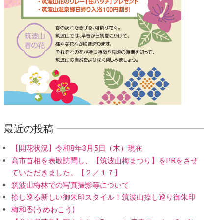
最近の投稿
【開花状況】令和8年3月5日（木）現在
高市首相を表敬訪問し、【筑波山梅まつり】をPRをさせ
ていただきました。【２／１７】
筑波山梅林での写真撮影等について
捺し巡る新しい御朱印スタイル！筑波山捺し巡り御朱印
梅和香(うめわこう)