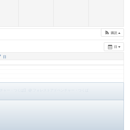
購読
日
7
日
ンチャー・つくば】
@ フォレストアドベンチャー・つくば