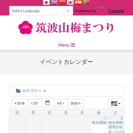
Skip
to
Powered by
Translate
content
Primary
Menu
Navigation
Menu
イベントカレンダー
カテゴリー
2018
2月
4月
2020
日
月
火
水
木
金
土
1
2
梅花満開の１００ｍジッ
梅花満開の１
開運招福「福
あったか囲炉