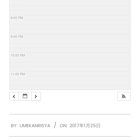
8:00 PM
9:00 PM
10:00 PM
11:00 PM
2017-
BY:
UMEKANRISYA
ON:
2017年1月25日
01-
25