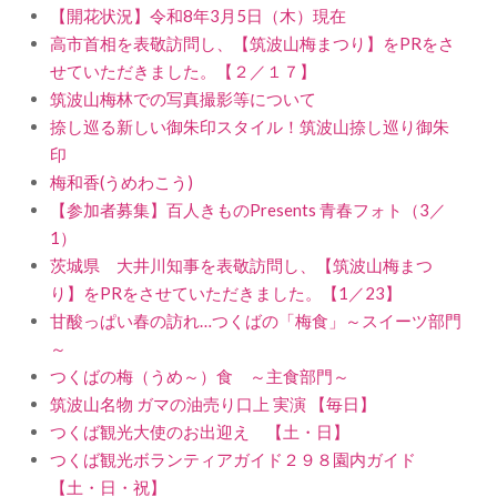
【開花状況】令和8年3月5日（木）現在
高市首相を表敬訪問し、【筑波山梅まつり】をPRをさ
せていただきました。【２／１７】
筑波山梅林での写真撮影等について
捺し巡る新しい御朱印スタイル！筑波山捺し巡り御朱
印
梅和香(うめわこう)
【参加者募集】百人きものPresents 青春フォト（3／
1）
茨城県 大井川知事を表敬訪問し、【筑波山梅まつ
り】をPRをさせていただきました。【1／23】
甘酸っぱい春の訪れ…つくばの「梅食」～スイーツ部門
～
つくばの梅（うめ～）食 ～主食部門～
筑波山名物 ガマの油売り口上 実演 【毎日】
つくば観光大使のお出迎え 【土・日】
つくば観光ボランティアガイド２９８園内ガイド
【土・日・祝】