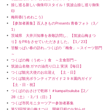
捺し巡る新しい御朱印スタイル！筑波山捺し巡り御朱
印
梅和香(うめわこう)
【参加者募集】百人きものPresents 青春フォト（3／
1）
茨城県 大井川知事を表敬訪問し、【筑波山梅まつ
り】をPRをさせていただきました。【1／23】
甘酸っぱい春の訪れ…つくばの「梅食」～スイーツ部門
～
つくばの梅（うめ～）食 ～主食部門～
筑波山名物 ガマの油売り口上 実演 【毎日】
つくば観光大使のお出迎え 【土・日】
つくば観光ボランティアガイド２９８園内ガイド
【土・日・祝】
つくばのおさけで乾杯！＃kampaitsukuba【2／
28（土）・3／1（日）】
つくば市民モニターツアー参加者募集
第53回筑波山梅まつり 開催日程のお知らせ