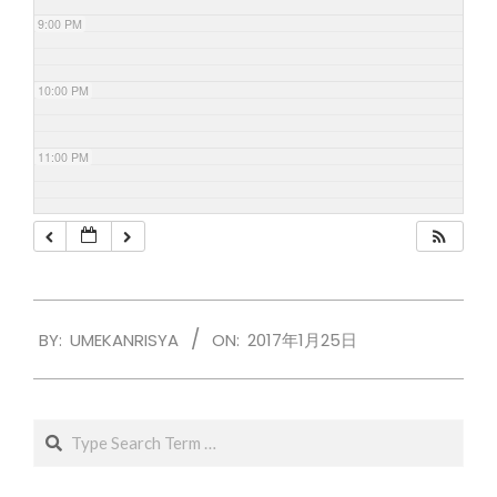
9:00 PM
10:00 PM
11:00 PM
2017-
BY:
UMEKANRISYA
ON:
2017年1月25日
01-
25
Search