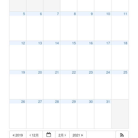
5
6
7
8
9
10
11
12:00 AM
12
13
14
15
16
17
18
1:00 AM
2:00 AM
19
20
21
22
23
24
25
3:00 AM
26
27
28
29
30
31
4:00 AM
5:00 AM
2019
12月
2月
2021