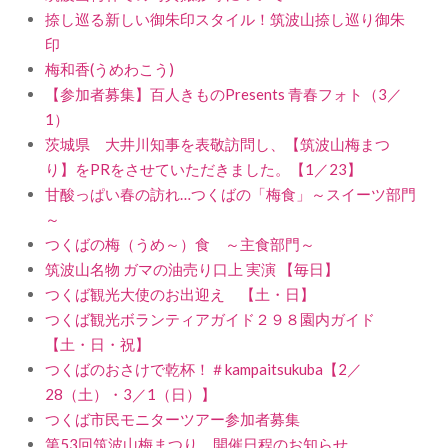
捺し巡る新しい御朱印スタイル！筑波山捺し巡り御朱
印
梅和香(うめわこう)
【参加者募集】百人きものPresents 青春フォト（3／
1）
茨城県 大井川知事を表敬訪問し、【筑波山梅まつ
り】をPRをさせていただきました。【1／23】
甘酸っぱい春の訪れ…つくばの「梅食」～スイーツ部門
～
つくばの梅（うめ～）食 ～主食部門～
筑波山名物 ガマの油売り口上 実演 【毎日】
つくば観光大使のお出迎え 【土・日】
つくば観光ボランティアガイド２９８園内ガイド
【土・日・祝】
つくばのおさけで乾杯！＃kampaitsukuba【2／
28（土）・3／1（日）】
つくば市民モニターツアー参加者募集
第53回筑波山梅まつり 開催日程のお知らせ