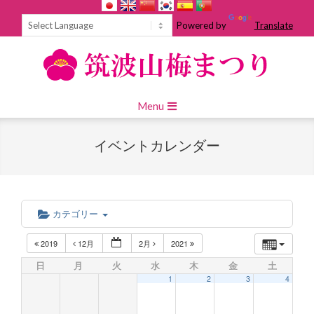
Skip
to
Powered by
Translate
content
Primary
Menu
Navigation
Menu
イベントカレンダー
カテゴリー
2019
12月
2月
2021
日
月
火
水
木
金
土
1
2
3
4