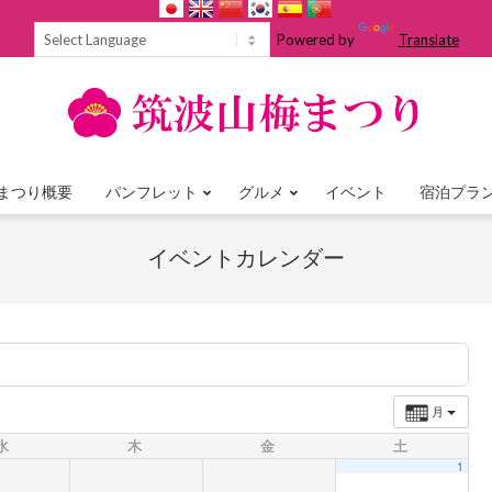
Powered by
Translate
まつり概要
パンフレット
グルメ
イベント
宿泊プラ
Primary
Navigation
イベントカレンダー
Menu
月
水
木
金
土
1