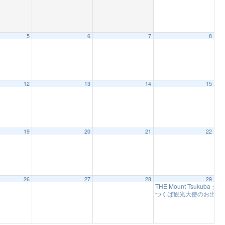
5
6
7
8
12
13
14
15
19
20
21
22
26
27
28
29
THE Mount Tsukub
つくば観光大使のお出迎