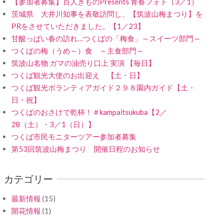
【参加者募集】百人きものPresents 青春フォト（3／1）
茨城県 大井川知事を表敬訪問し、【筑波山梅まつり】を
PRをさせていただきました。【1／23】
甘酸っぱい春の訪れ…つくばの「梅食」～スイーツ部門～
つくばの梅（うめ～）食 ～主食部門～
筑波山名物 ガマの油売り口上 実演 【毎日】
つくば観光大使のお出迎え 【土・日】
つくば観光ボランティアガイド２９８園内ガイド【土・
日・祝】
つくばのおさけで乾杯！＃kampaitsukuba【2／
28（土）・3／1（日）】
つくば市民モニターツアー参加者募集
第53回筑波山梅まつり 開催日程のお知らせ
カテゴリー
最新情報
(15)
開花情報
(1)