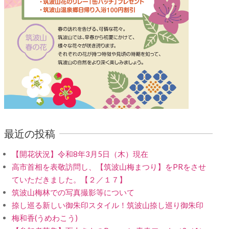
最近の投稿
【開花状況】令和8年3月5日（木）現在
高市首相を表敬訪問し、【筑波山梅まつり】をPRをさせ
ていただきました。【２／１７】
筑波山梅林での写真撮影等について
捺し巡る新しい御朱印スタイル！筑波山捺し巡り御朱印
梅和香(うめわこう)