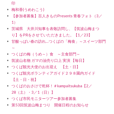
印
梅和香(うめわこう)
【参加者募集】百人きものPresents 青春フォト（3／
1）
茨城県 大井川知事を表敬訪問し、【筑波山梅まつ
り】をPRをさせていただきました。【1／23】
甘酸っぱい春の訪れ…つくばの「梅食」～スイーツ部門
～
つくばの梅（うめ～）食 ～主食部門～
筑波山名物 ガマの油売り口上 実演 【毎日】
つくば観光大使のお出迎え 【土・日】
つくば観光ボランティアガイド２９８園内ガイド
【土・日・祝】
つくばのおさけで乾杯！＃kampaitsukuba【2／
28（土）・3／1（日）】
つくば市民モニターツアー参加者募集
第53回筑波山梅まつり 開催日程のお知らせ