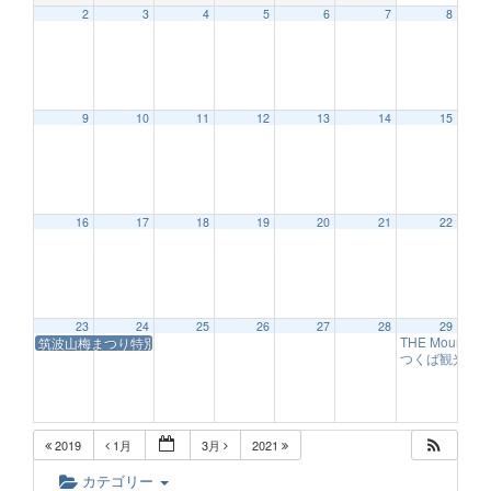
2
3
4
5
6
7
8
12:00 AM
9
10
11
12
13
14
15
1:00 AM
2:00 AM
16
17
18
19
20
21
22
3:00 AM
23
24
25
26
27
28
29
THE Mount
筑波山梅まつり特別弁当
4:00 AM
9:09 AM
つくば観光大
5:00 AM
2019
1月
3月
2021
6:00 AM
カテゴリー