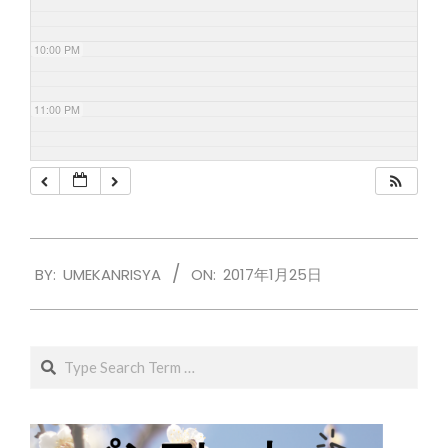
10:00 PM
11:00 PM
2017-
BY:
UMEKANRISYA
ON:
2017年1月25日
01-
25
Search