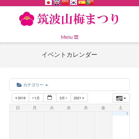
Skip
to
content
Primary
Menu
Navigation
Menu
イベントカレンダー
カテゴリー
2019
1月
3月
2021
日
月
火
水
木
金
土
1