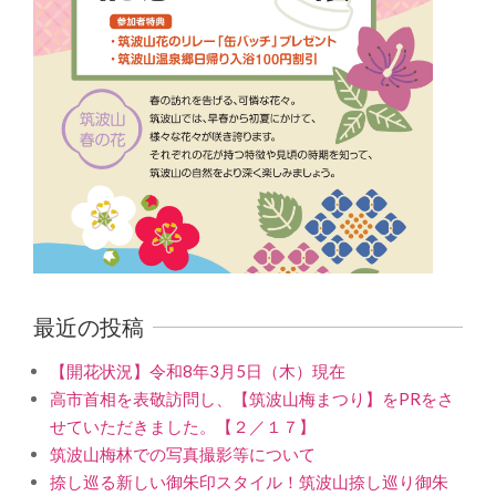
最近の投稿
【開花状況】令和8年3月5日（木）現在
高市首相を表敬訪問し、【筑波山梅まつり】をPRをさ
せていただきました。【２／１７】
筑波山梅林での写真撮影等について
捺し巡る新しい御朱印スタイル！筑波山捺し巡り御朱