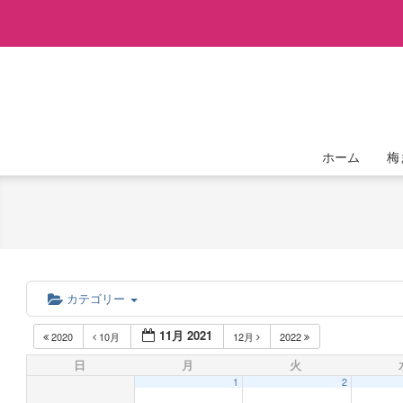
Skip
to
content
ホーム
梅
カテゴリー
11月 2021
2020
10月
12月
2022
日
月
火
1
2