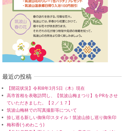
最近の投稿
【開花状況】令和8年3月5日（木）現在
高市首相を表敬訪問し、【筑波山梅まつり】をPRをさせ
ていただきました。【２／１７】
筑波山梅林での写真撮影等について
捺し巡る新しい御朱印スタイル！筑波山捺し巡り御朱印
梅和香(うめわこう)