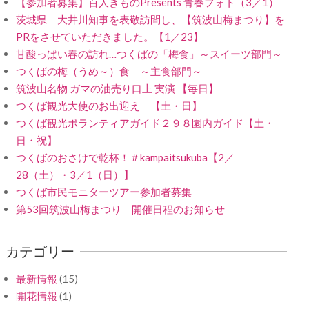
【参加者募集】百人きものPresents 青春フォト（3／1）
茨城県 大井川知事を表敬訪問し、【筑波山梅まつり】を
PRをさせていただきました。【1／23】
甘酸っぱい春の訪れ…つくばの「梅食」～スイーツ部門～
つくばの梅（うめ～）食 ～主食部門～
筑波山名物 ガマの油売り口上 実演 【毎日】
つくば観光大使のお出迎え 【土・日】
つくば観光ボランティアガイド２９８園内ガイド【土・
日・祝】
つくばのおさけで乾杯！＃kampaitsukuba【2／
28（土）・3／1（日）】
つくば市民モニターツアー参加者募集
第53回筑波山梅まつり 開催日程のお知らせ
カテゴリー
最新情報
(15)
開花情報
(1)