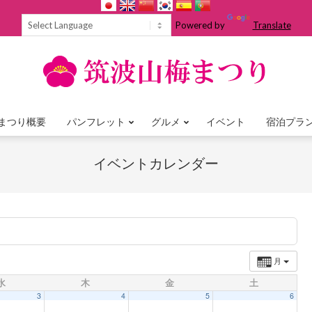
Powered by
Translate
まつり概要
パンフレット
グルメ
イベント
宿泊プラ
Primary
Navigation
イベントカレンダー
Menu
月
水
木
金
土
3
4
5
6