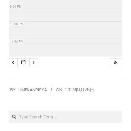
9:00 PM
10:00 PM
11:00 PM
2017-
BY:
UMEKANRISYA
ON:
2017年1月25日
01-
25
Search