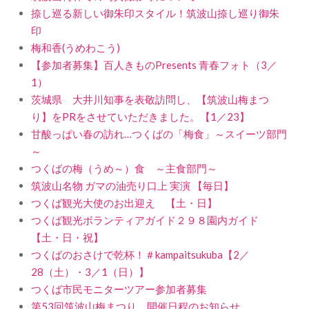
捺し巡る新しい御朱印スタイル！筑波山捺し巡り御朱
印
梅和香(うめわこう)
【参加者募集】百人きものPresents 青春フォト（3／
1）
茨城県 大井川知事を表敬訪問し、【筑波山梅まつ
り】をPRをさせていただきました。【1／23】
甘酸っぱい春の訪れ…つくばの「梅食」～スイーツ部門
～
つくばの梅（うめ～）食 ～主食部門～
筑波山名物 ガマの油売り口上 実演 【毎日】
つくば観光大使のお出迎え 【土・日】
つくば観光ボランティアガイド２９８園内ガイド
【土・日・祝】
つくばのおさけで乾杯！＃kampaitsukuba【2／
28（土）・3／1（日）】
つくば市民モニターツアー参加者募集
第53回筑波山梅まつり 開催日程のお知らせ