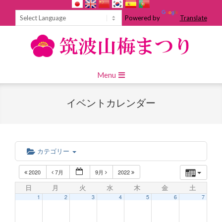
Skip
to
Powered by
Translate
content
Primary
Menu
Navigation
Menu
イベントカレンダー
カテゴリー
2020
7月
9月
2022
日
月
火
水
木
金
土
1
2
3
4
5
6
7