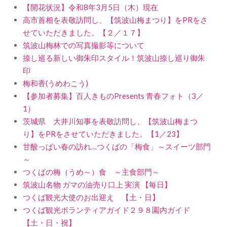
【開花状況】令和8年3月5日（木）現在
高市首相を表敬訪問し、【筑波山梅まつり】をPRをさ
せていただきました。【２／１７】
筑波山梅林での写真撮影等について
捺し巡る新しい御朱印スタイル！筑波山捺し巡り御朱
印
梅和香(うめわこう)
【参加者募集】百人きものPresents 青春フォト（3／
1）
茨城県 大井川知事を表敬訪問し、【筑波山梅まつ
り】をPRをさせていただきました。【1／23】
甘酸っぱい春の訪れ…つくばの「梅食」～スイーツ部門
～
つくばの梅（うめ～）食 ～主食部門～
筑波山名物 ガマの油売り口上 実演 【毎日】
つくば観光大使のお出迎え 【土・日】
つくば観光ボランティアガイド２９８園内ガイド
【土・日・祝】