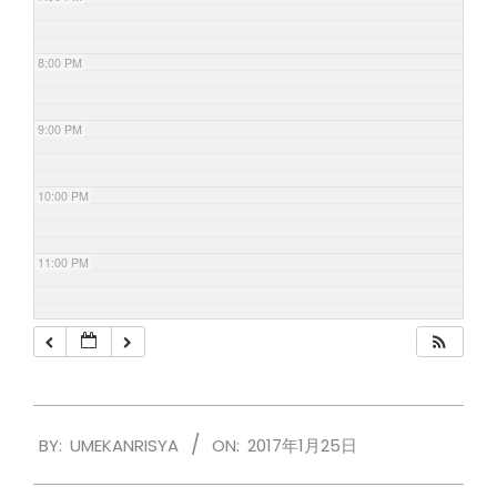
8:00 PM
9:00 PM
10:00 PM
11:00 PM
2017-
BY:
UMEKANRISYA
ON:
2017年1月25日
01-
25