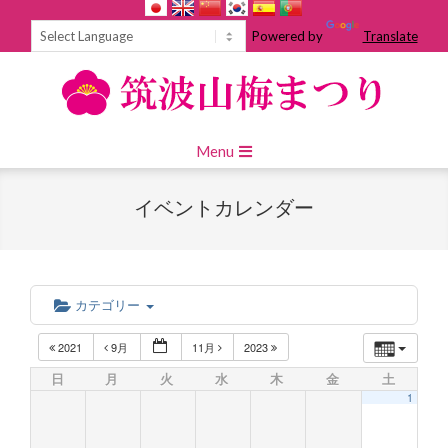
Skip
to
Powered by
Translate
content
Primary
Menu
Navigation
Menu
イベントカレンダー
カテゴリー
2021
9月
11月
2023
日
月
火
水
木
金
土
1