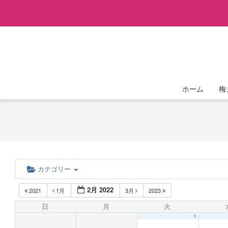
Skip
to
content
ホーム
梅
カテゴリー
2月 2022
2021
1月
3月
2023
日
月
火
1