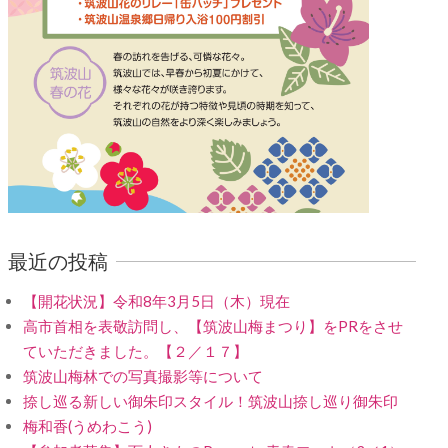
最近の投稿
【開花状況】令和8年3月5日（木）現在
高市首相を表敬訪問し、【筑波山梅まつり】をPRをさせ
ていただきました。【２／１７】
筑波山梅林での写真撮影等について
捺し巡る新しい御朱印スタイル！筑波山捺し巡り御朱印
梅和香(うめわこう)