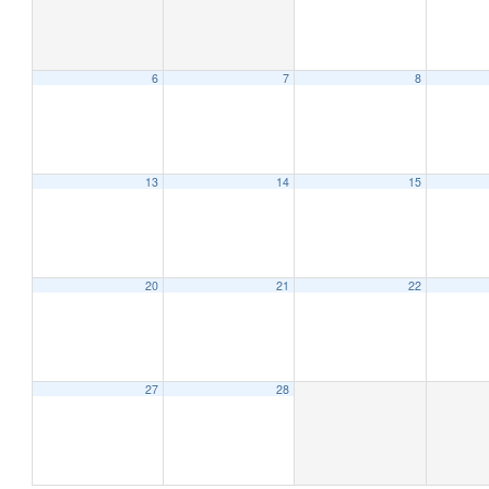
6
7
8
12:00 AM
1:00 AM
13
14
15
2:00 AM
20
21
22
3:00 AM
4:00 AM
27
28
5:00 AM