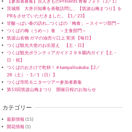
【参加者募集】百人きものPresents 青春フォト（3／1）
茨城県 大井川知事を表敬訪問し、【筑波山梅まつり】を
PRをさせていただきました。【1／23】
甘酸っぱい春の訪れ…つくばの「梅食」～スイーツ部門～
つくばの梅（うめ～）食 ～主食部門～
筑波山名物 ガマの油売り口上 実演 【毎日】
つくば観光大使のお出迎え 【土・日】
つくば観光ボランティアガイド２９８園内ガイド【土・
日・祝】
つくばのおさけで乾杯！＃kampaitsukuba【2／
28（土）・3／1（日）】
つくば市民モニターツアー参加者募集
第53回筑波山梅まつり 開催日程のお知らせ
カテゴリー
最新情報
(15)
開花情報
(1)