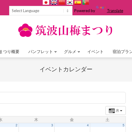
Powered by
Translate
まつり概要
パンフレット
グルメ
イベント
宿泊プラ
Primary
Navigation
イベントカレンダー
Menu
月
水
木
金
土
2
3
4
5