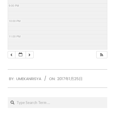
9:00 PM
10:00 PM
11:00 PM
2017-
BY:
UMEKANRISYA
ON:
2017年1月25日
01-
25
Search