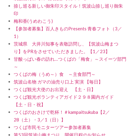
捺し巡る新しい御朱印スタイル！筑波山捺し巡り御朱
印
梅和香(うめわこう)
【参加者募集】百人きものPresents 青春フォト（3／
1）
茨城県 大井川知事を表敬訪問し、【筑波山梅まつ
り】をPRをさせていただきました。【1／23】
甘酸っぱい春の訪れ…つくばの「梅食」～スイーツ部門
～
つくばの梅（うめ～）食 ～主食部門～
筑波山名物 ガマの油売り口上 実演 【毎日】
つくば観光大使のお出迎え 【土・日】
つくば観光ボランティアガイド２９８園内ガイド
【土・日・祝】
つくばのおさけで乾杯！＃kampaitsukuba【2／
28（土）・3／1（日）】
つくば市民モニターツアー参加者募集
第53回筑波山梅まつり 開催日程のお知らせ