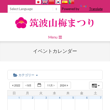
Skip
to
Powered by
Translate
content
Primary
Menu
Navigation
Menu
イベントカレンダー
カテゴリー
2022
9月
11月
2024
日
月
火
水
木
金
土
1
2
3
4
5
6
7