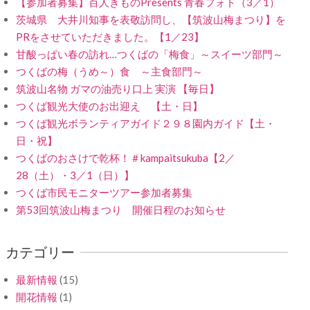
【参加者募集】百人きものPresents 青春フォト（3／1）
茨城県 大井川知事を表敬訪問し、【筑波山梅まつり】を
PRをさせていただきました。【1／23】
甘酸っぱい春の訪れ…つくばの「梅食」～スイーツ部門～
つくばの梅（うめ～）食 ～主食部門～
筑波山名物 ガマの油売り口上 実演 【毎日】
つくば観光大使のお出迎え 【土・日】
つくば観光ボランティアガイド２９８園内ガイド【土・
日・祝】
つくばのおさけで乾杯！＃kampaitsukuba【2／
28（土）・3／1（日）】
つくば市民モニターツアー参加者募集
第53回筑波山梅まつり 開催日程のお知らせ
カテゴリー
最新情報
(15)
開花情報
(1)