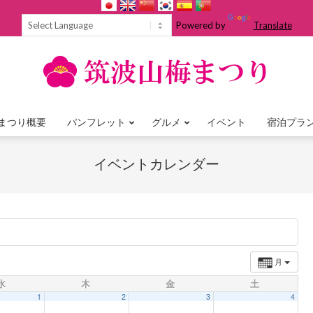
Powered by
Translate
まつり概要
パンフレット
グルメ
イベント
宿泊プラ
Primary
Navigation
イベントカレンダー
Menu
月
水
木
金
土
1
2
3
4