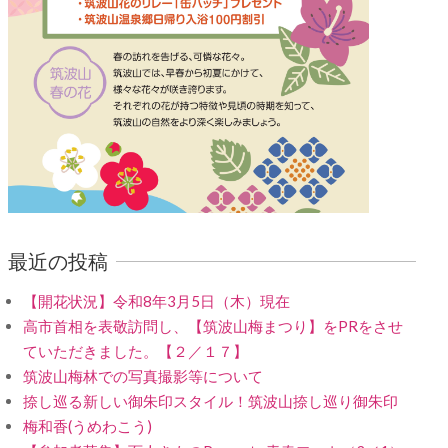
最近の投稿
【開花状況】令和8年3月5日（木）現在
高市首相を表敬訪問し、【筑波山梅まつり】をPRをさせ
ていただきました。【２／１７】
筑波山梅林での写真撮影等について
捺し巡る新しい御朱印スタイル！筑波山捺し巡り御朱印
梅和香(うめわこう)