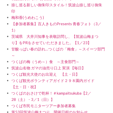
捺し巡る新しい御朱印スタイル！筑波山捺し巡り御朱
印
梅和香(うめわこう)
【参加者募集】百人きものPresents 青春フォト（3／
1）
茨城県 大井川知事を表敬訪問し、【筑波山梅まつ
り】をPRをさせていただきました。【1／23】
甘酸っぱい春の訪れ…つくばの「梅食」～スイーツ部門
～
つくばの梅（うめ～）食 ～主食部門～
筑波山名物 ガマの油売り口上 実演 【毎日】
つくば観光大使のお出迎え 【土・日】
つくば観光ボランティアガイド２９８園内ガイド
【土・日・祝】
つくばのおさけで乾杯！＃kampaitsukuba【2／
28（土）・3／1（日）】
つくば市民モニターツアー参加者募集
第53回筑波山梅まつり 開催日程のお知らせ