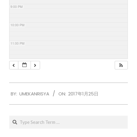
9:00 PM
10:00 PM
11:00 PM
2017-
BY:
UMEKANRISYA
ON:
2017年1月25日
01-
25
Search