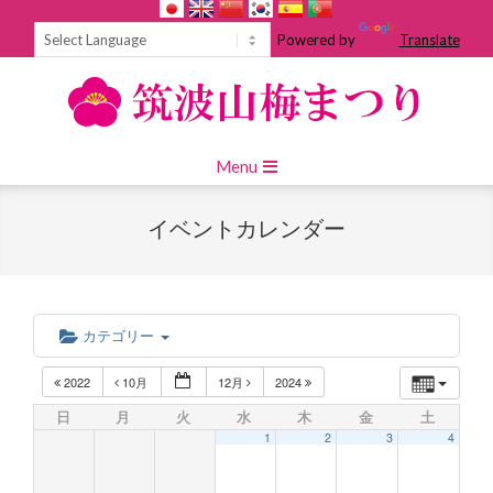
Skip
to
Powered by
Translate
content
Primary
Menu
Navigation
Menu
イベントカレンダー
カテゴリー
2022
10月
12月
2024
日
月
火
水
木
金
土
1
2
3
4