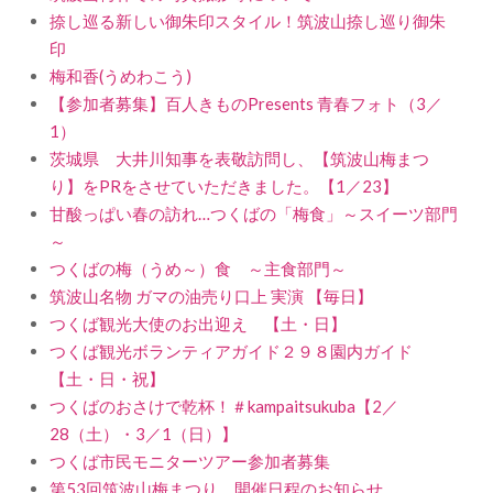
捺し巡る新しい御朱印スタイル！筑波山捺し巡り御朱
印
梅和香(うめわこう)
【参加者募集】百人きものPresents 青春フォト（3／
1）
茨城県 大井川知事を表敬訪問し、【筑波山梅まつ
り】をPRをさせていただきました。【1／23】
甘酸っぱい春の訪れ…つくばの「梅食」～スイーツ部門
～
つくばの梅（うめ～）食 ～主食部門～
筑波山名物 ガマの油売り口上 実演 【毎日】
つくば観光大使のお出迎え 【土・日】
つくば観光ボランティアガイド２９８園内ガイド
【土・日・祝】
つくばのおさけで乾杯！＃kampaitsukuba【2／
28（土）・3／1（日）】
つくば市民モニターツアー参加者募集
第53回筑波山梅まつり 開催日程のお知らせ