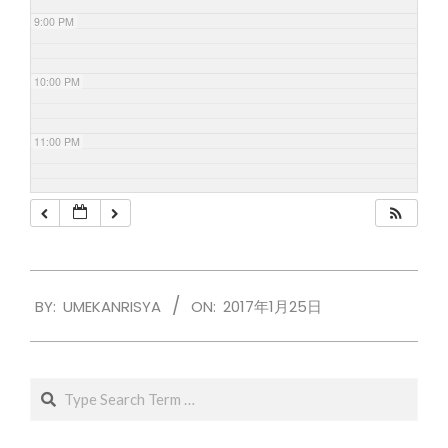
9:00 PM
10:00 PM
11:00 PM
2017-
BY:
UMEKANRISYA
ON:
2017年1月25日
01-
25
Search