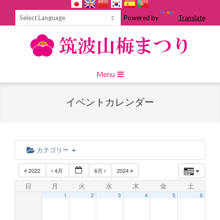
Skip
to
Powered by
Translate
content
Primary
Menu
Navigation
Menu
イベントカレンダー
カテゴリー
2022
4月
6月
2024
日
月
火
水
木
金
土
1
2
3
4
5
6