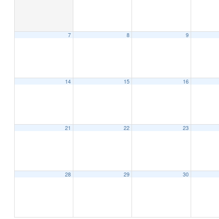
7
8
9
12:00 AM
1:00 AM
14
15
16
2:00 AM
21
22
23
3:00 AM
4:00 AM
28
29
30
5:00 AM