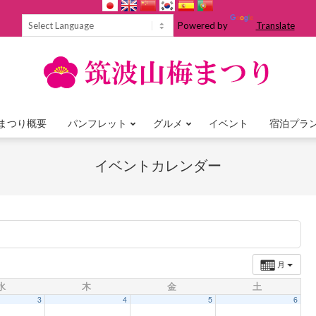
Powered by
Translate
まつり概要
パンフレット
グルメ
イベント
宿泊プラ
Primary
Navigation
イベントカレンダー
Menu
月
水
木
金
土
3
4
5
6