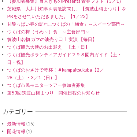
【参加者募集】百人きものPresents 青春フォト（3／1）
茨城県 大井川知事を表敬訪問し、【筑波山梅まつり】を
PRをさせていただきました。【1／23】
甘酸っぱい春の訪れ…つくばの「梅食」～スイーツ部門～
つくばの梅（うめ～）食 ～主食部門～
筑波山名物 ガマの油売り口上 実演 【毎日】
つくば観光大使のお出迎え 【土・日】
つくば観光ボランティアガイド２９８園内ガイド【土・
日・祝】
つくばのおさけで乾杯！＃kampaitsukuba【2／
28（土）・3／1（日）】
つくば市民モニターツアー参加者募集
第53回筑波山梅まつり 開催日程のお知らせ
カテゴリー
最新情報
(15)
開花情報
(1)