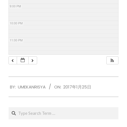
9:00 PM
10:00 PM
11:00 PM
2017-
BY:
UMEKANRISYA
ON:
2017年1月25日
01-
25
Search