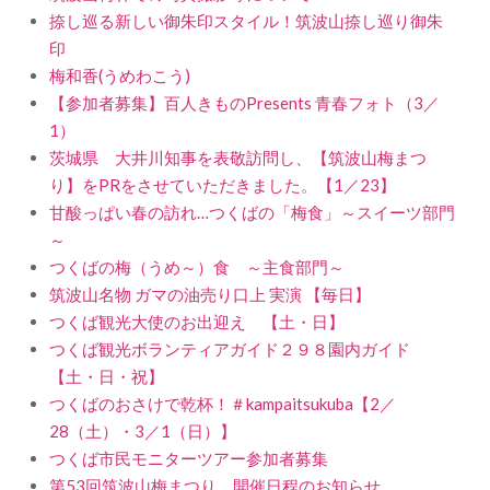
捺し巡る新しい御朱印スタイル！筑波山捺し巡り御朱
印
梅和香(うめわこう)
【参加者募集】百人きものPresents 青春フォト（3／
1）
茨城県 大井川知事を表敬訪問し、【筑波山梅まつ
り】をPRをさせていただきました。【1／23】
甘酸っぱい春の訪れ…つくばの「梅食」～スイーツ部門
～
つくばの梅（うめ～）食 ～主食部門～
筑波山名物 ガマの油売り口上 実演 【毎日】
つくば観光大使のお出迎え 【土・日】
つくば観光ボランティアガイド２９８園内ガイド
【土・日・祝】
つくばのおさけで乾杯！＃kampaitsukuba【2／
28（土）・3／1（日）】
つくば市民モニターツアー参加者募集
第53回筑波山梅まつり 開催日程のお知らせ