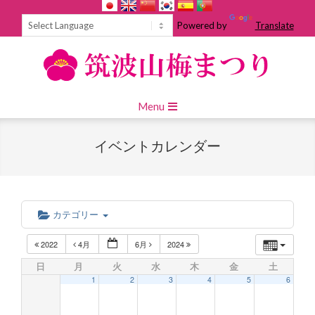
Skip
to
Powered by
Translate
content
Primary
Menu
Navigation
Menu
イベントカレンダー
カテゴリー
2022
4月
6月
2024
日
月
火
水
木
金
土
1
2
3
4
5
6