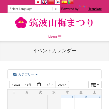
Skip
to
Powered by
Translate
content
Primary
Menu
Navigation
Menu
イベントカレンダー
カテゴリー
2022
5月
7月
2024
日
月
火
水
木
金
土
1
2
3