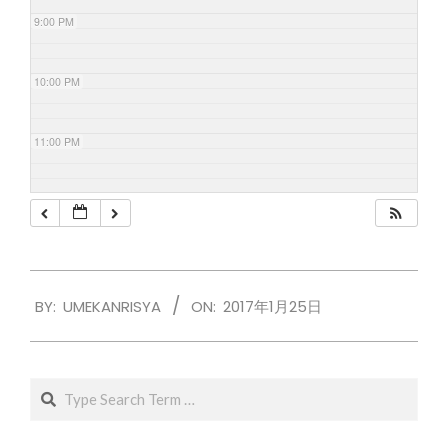
9:00 PM
10:00 PM
11:00 PM
2017-
BY:
UMEKANRISYA
ON:
2017年1月25日
01-
25
Search