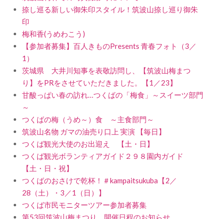
捺し巡る新しい御朱印スタイル！筑波山捺し巡り御朱
印
梅和香(うめわこう)
【参加者募集】百人きものPresents 青春フォト（3／
1）
茨城県 大井川知事を表敬訪問し、【筑波山梅まつ
り】をPRをさせていただきました。【1／23】
甘酸っぱい春の訪れ…つくばの「梅食」～スイーツ部門
～
つくばの梅（うめ～）食 ～主食部門～
筑波山名物 ガマの油売り口上 実演 【毎日】
つくば観光大使のお出迎え 【土・日】
つくば観光ボランティアガイド２９８園内ガイド
【土・日・祝】
つくばのおさけで乾杯！＃kampaitsukuba【2／
28（土）・3／1（日）】
つくば市民モニターツアー参加者募集
第53回筑波山梅まつり 開催日程のお知らせ