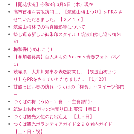
【開花状況】令和8年3月5日（木）現在
高市首相を表敬訪問し、【筑波山梅まつり】をPRをさ
せていただきました。【２／１７】
筑波山梅林での写真撮影等について
捺し巡る新しい御朱印スタイル！筑波山捺し巡り御朱
印
梅和香(うめわこう)
【参加者募集】百人きものPresents 青春フォト（3／
1）
茨城県 大井川知事を表敬訪問し、【筑波山梅まつ
り】をPRをさせていただきました。【1／23】
甘酸っぱい春の訪れ…つくばの「梅食」～スイーツ部門
～
つくばの梅（うめ～）食 ～主食部門～
筑波山名物 ガマの油売り口上 実演 【毎日】
つくば観光大使のお出迎え 【土・日】
つくば観光ボランティアガイド２９８園内ガイド
【土・日・祝】