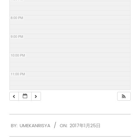
8:00 PM
9:00 PM
10:00 PM
11:00 PM
2017-
BY:
UMEKANRISYA
ON:
2017年1月25日
01-
25