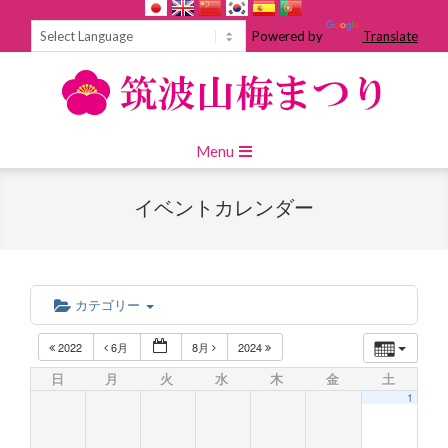
Skip
to
Powered by
Translate
content
Primary
Menu
Navigation
Menu
イベントカレンダー
カテゴリー
2022
6月
8月
2024
日
月
火
水
木
金
土
1