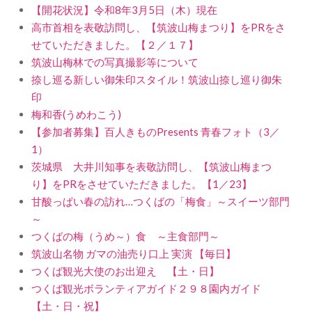
【開花状況】令和8年3月5日（木）現在
高市首相を表敬訪問し、【筑波山梅まつり】をPRをさ
せていただきました。【２／１７】
筑波山梅林での写真撮影等について
捺し巡る新しい御朱印スタイル！筑波山捺し巡り御朱
印
梅和香(うめわこう)
【参加者募集】百人きものPresents 青春フォト（3／
1）
茨城県 大井川知事を表敬訪問し、【筑波山梅まつ
り】をPRをさせていただきました。【1／23】
甘酸っぱい春の訪れ…つくばの「梅食」～スイーツ部門
～
つくばの梅（うめ～）食 ～主食部門～
筑波山名物 ガマの油売り口上 実演 【毎日】
つくば観光大使のお出迎え 【土・日】
つくば観光ボランティアガイド２９８園内ガイド
【土・日・祝】