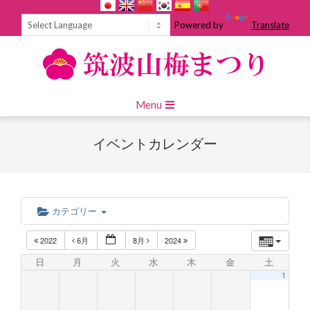
Skip
to
Powered by
Translate
content
Primary
Menu
Navigation
Menu
イベントカレンダー
カテゴリー
2022
6月
8月
2024
日
月
火
水
木
金
土
1