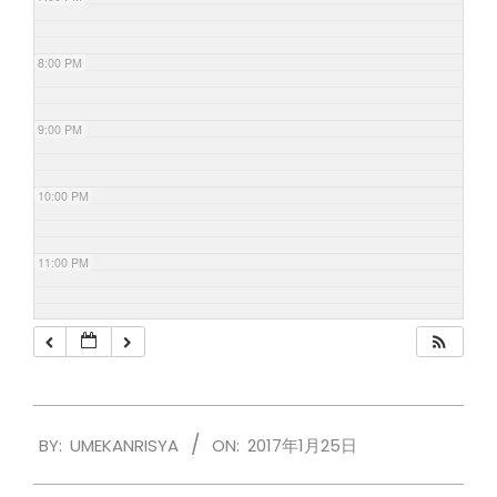
8:00 PM
9:00 PM
10:00 PM
11:00 PM
2017-
BY:
UMEKANRISYA
ON:
2017年1月25日
01-
25