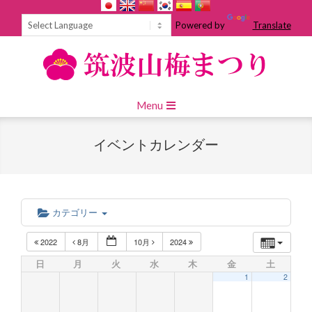
Skip
to
Powered by
Translate
content
Primary
Menu
Navigation
Menu
イベントカレンダー
カテゴリー
2022
8月
10月
2024
日
月
火
水
木
金
土
1
2