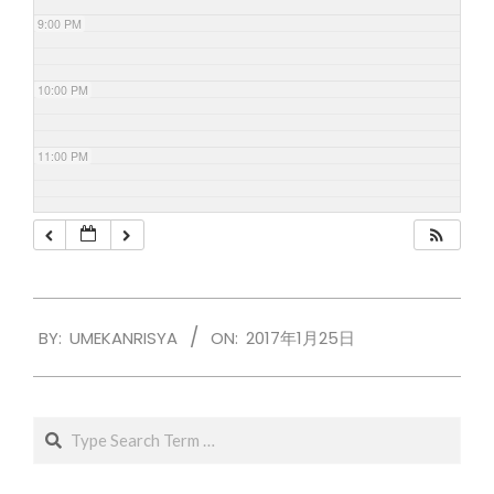
9:00 PM
10:00 PM
11:00 PM
2017-
BY:
UMEKANRISYA
ON:
2017年1月25日
01-
25
Search