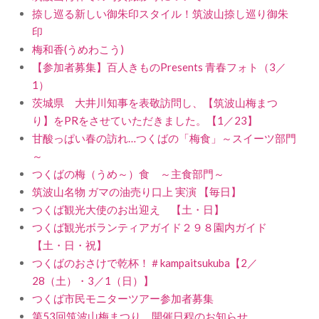
捺し巡る新しい御朱印スタイル！筑波山捺し巡り御朱
印
梅和香(うめわこう)
【参加者募集】百人きものPresents 青春フォト（3／
1）
茨城県 大井川知事を表敬訪問し、【筑波山梅まつ
り】をPRをさせていただきました。【1／23】
甘酸っぱい春の訪れ…つくばの「梅食」～スイーツ部門
～
つくばの梅（うめ～）食 ～主食部門～
筑波山名物 ガマの油売り口上 実演 【毎日】
つくば観光大使のお出迎え 【土・日】
つくば観光ボランティアガイド２９８園内ガイド
【土・日・祝】
つくばのおさけで乾杯！＃kampaitsukuba【2／
28（土）・3／1（日）】
つくば市民モニターツアー参加者募集
第53回筑波山梅まつり 開催日程のお知らせ