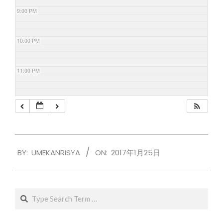
9:00 PM
10:00 PM
11:00 PM
2017-
BY:
UMEKANRISYA
ON:
2017年1月25日
01-
25
Search