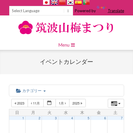
Skip
to
Powered by
Translate
content
Primary
Menu
Navigation
Menu
イベントカレンダー
カテゴリー
2023
11月
1月
2025
日
月
火
水
木
金
土
1
2
3
4
5
6
7