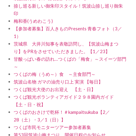
捺し巡る新しい御朱印スタイル！筑波山捺し巡り御朱
印
梅和香(うめわこう)
【参加者募集】百人きものPresents 青春フォト（3／
1）
茨城県 大井川知事を表敬訪問し、【筑波山梅まつ
り】をPRをさせていただきました。【1／23】
甘酸っぱい春の訪れ…つくばの「梅食」～スイーツ部門
～
つくばの梅（うめ～）食 ～主食部門～
筑波山名物 ガマの油売り口上 実演 【毎日】
つくば観光大使のお出迎え 【土・日】
つくば観光ボランティアガイド２９８園内ガイド
【土・日・祝】
つくばのおさけで乾杯！＃kampaitsukuba【2／
28（土）・3／1（日）】
つくば市民モニターツアー参加者募集
第53回筑波山梅まつり 開催日程のお知らせ