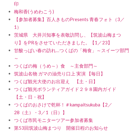
印
梅和香(うめわこう)
【参加者募集】百人きものPresents 青春フォト（3／
1）
茨城県 大井川知事を表敬訪問し、【筑波山梅まつ
り】をPRをさせていただきました。【1／23】
甘酸っぱい春の訪れ…つくばの「梅食」～スイーツ部門
～
つくばの梅（うめ～）食 ～主食部門～
筑波山名物 ガマの油売り口上 実演 【毎日】
つくば観光大使のお出迎え 【土・日】
つくば観光ボランティアガイド２９８園内ガイド
【土・日・祝】
つくばのおさけで乾杯！＃kampaitsukuba【2／
28（土）・3／1（日）】
つくば市民モニターツアー参加者募集
第53回筑波山梅まつり 開催日程のお知らせ