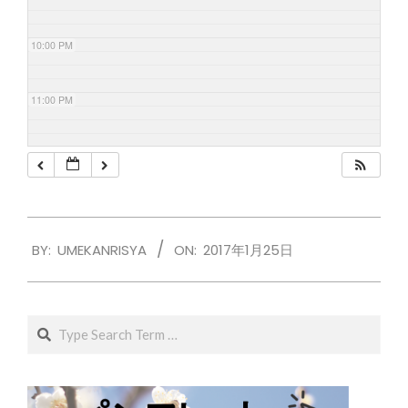
10:00 PM
11:00 PM
2017-
BY:
UMEKANRISYA
ON:
2017年1月25日
01-
25
Search