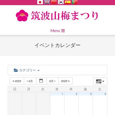
Skip
to
content
Primary
Menu
Navigation
Menu
イベントカレンダー
カテゴリー
2023
4月
6月
2025
日
月
火
水
木
金
土
1
2
3
4