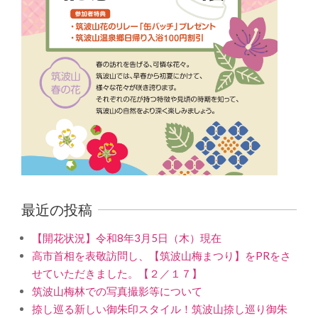
最近の投稿
【開花状況】令和8年3月5日（木）現在
高市首相を表敬訪問し、【筑波山梅まつり】をPRをさ
せていただきました。【２／１７】
筑波山梅林での写真撮影等について
捺し巡る新しい御朱印スタイル！筑波山捺し巡り御朱