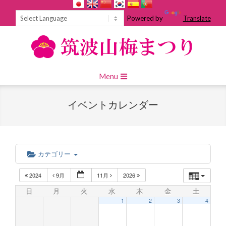
Skip
to
Powered by
Translate
content
Primary
Menu
Navigation
Menu
イベントカレンダー
カテゴリー
2024
9月
11月
2026
日
月
火
水
木
金
土
1
2
3
4