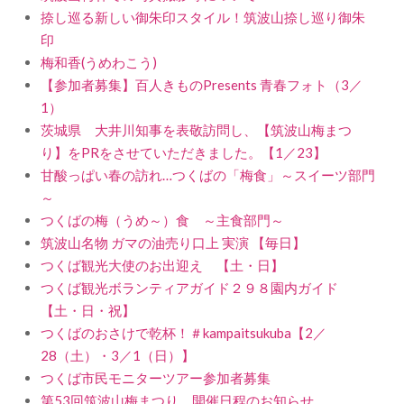
捺し巡る新しい御朱印スタイル！筑波山捺し巡り御朱
印
梅和香(うめわこう)
【参加者募集】百人きものPresents 青春フォト（3／
1）
茨城県 大井川知事を表敬訪問し、【筑波山梅まつ
り】をPRをさせていただきました。【1／23】
甘酸っぱい春の訪れ…つくばの「梅食」～スイーツ部門
～
つくばの梅（うめ～）食 ～主食部門～
筑波山名物 ガマの油売り口上 実演 【毎日】
つくば観光大使のお出迎え 【土・日】
つくば観光ボランティアガイド２９８園内ガイド
【土・日・祝】
つくばのおさけで乾杯！＃kampaitsukuba【2／
28（土）・3／1（日）】
つくば市民モニターツアー参加者募集
第53回筑波山梅まつり 開催日程のお知らせ