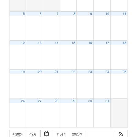
5
6
7
8
9
10
11
12:00 AM
12
13
14
15
16
17
18
1:00 AM
2:00 AM
19
20
21
22
23
24
25
3:00 AM
26
27
28
29
30
31
4:00 AM
5:00 AM
2024
9月
11月
2026