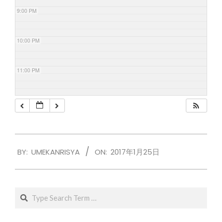
9:00 PM
10:00 PM
11:00 PM
2017-
BY:
UMEKANRISYA
ON:
2017年1月25日
01-
25
Search