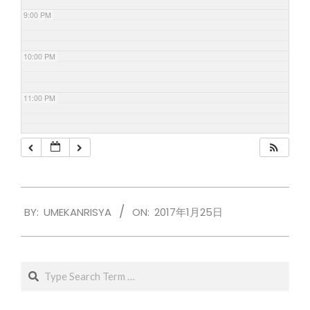
9:00 PM
10:00 PM
11:00 PM
2017-
BY:
UMEKANRISYA
ON:
2017年1月25日
01-
25
Search