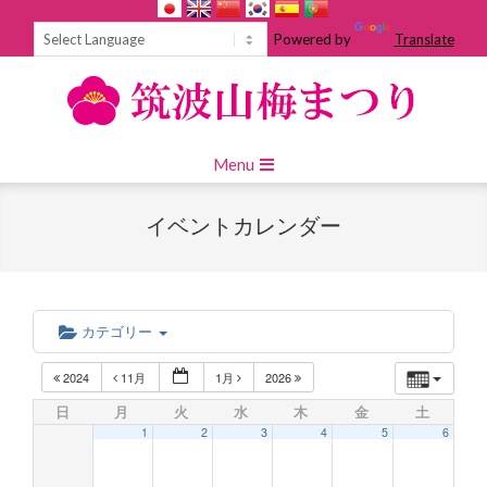
Skip
to
Powered by
Translate
content
Primary
Menu
Navigation
Menu
イベントカレンダー
カテゴリー
2024
11月
1月
2026
日
月
火
水
木
金
土
1
2
3
4
5
6