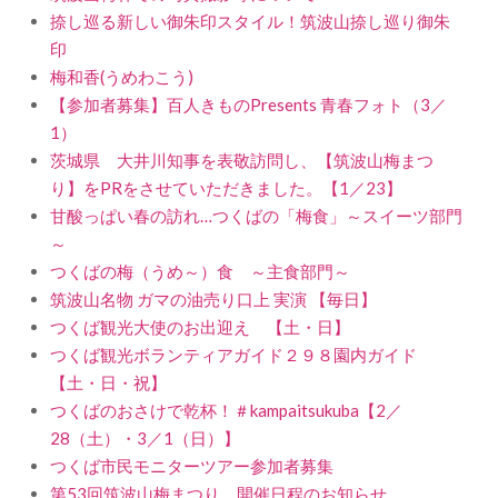
捺し巡る新しい御朱印スタイル！筑波山捺し巡り御朱
印
梅和香(うめわこう)
【参加者募集】百人きものPresents 青春フォト（3／
1）
茨城県 大井川知事を表敬訪問し、【筑波山梅まつ
り】をPRをさせていただきました。【1／23】
甘酸っぱい春の訪れ…つくばの「梅食」～スイーツ部門
～
つくばの梅（うめ～）食 ～主食部門～
筑波山名物 ガマの油売り口上 実演 【毎日】
つくば観光大使のお出迎え 【土・日】
つくば観光ボランティアガイド２９８園内ガイド
【土・日・祝】
つくばのおさけで乾杯！＃kampaitsukuba【2／
28（土）・3／1（日）】
つくば市民モニターツアー参加者募集
第53回筑波山梅まつり 開催日程のお知らせ