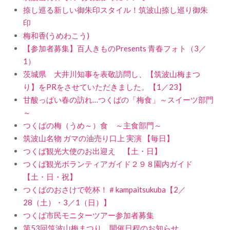
捺し巡る新しい御朱印スタイル！筑波山捺し巡り御朱
印
梅和香(うめわこう)
【参加者募集】百人きものPresents 青春フォト（3／
1）
茨城県 大井川知事を表敬訪問し、【筑波山梅まつ
り】をPRをさせていただきました。【1／23】
甘酸っぱい春の訪れ…つくばの「梅食」～スイーツ部門
～
つくばの梅（うめ～）食 ～主食部門～
筑波山名物 ガマの油売り口上 実演 【毎日】
つくば観光大使のお出迎え 【土・日】
つくば観光ボランティアガイド２９８園内ガイド
【土・日・祝】
つくばのおさけで乾杯！＃kampaitsukuba【2／
28（土）・3／1（日）】
つくば市民モニターツアー参加者募集
第53回筑波山梅まつり 開催日程のお知らせ