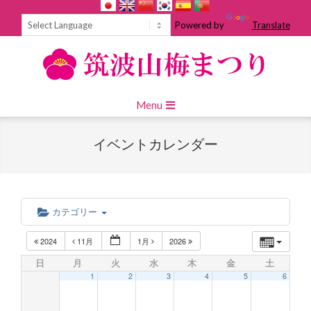
Skip
to
Powered by
Translate
content
Primary
Menu
Navigation
Menu
イベントカレンダー
カテゴリー
2024
11月
1月
2026
日
月
火
水
木
金
土
1
2
3
4
5
6