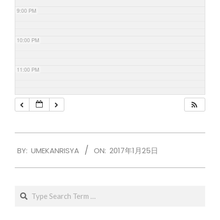
9:00 PM
10:00 PM
11:00 PM
2017-
BY:
UMEKANRISYA
ON:
2017年1月25日
01-
25
Search