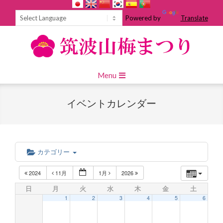
Skip
to
Powered by
Translate
content
Primary
Menu
Navigation
Menu
イベントカレンダー
カテゴリー
2024
11月
1月
2026
日
月
火
水
木
金
土
1
2
3
4
5
6