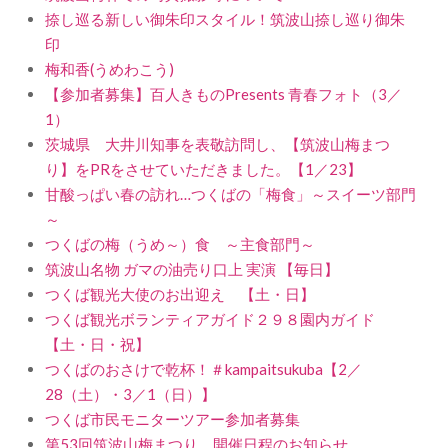
捺し巡る新しい御朱印スタイル！筑波山捺し巡り御朱
印
梅和香(うめわこう)
【参加者募集】百人きものPresents 青春フォト（3／
1）
茨城県 大井川知事を表敬訪問し、【筑波山梅まつ
り】をPRをさせていただきました。【1／23】
甘酸っぱい春の訪れ…つくばの「梅食」～スイーツ部門
～
つくばの梅（うめ～）食 ～主食部門～
筑波山名物 ガマの油売り口上 実演 【毎日】
つくば観光大使のお出迎え 【土・日】
つくば観光ボランティアガイド２９８園内ガイド
【土・日・祝】
つくばのおさけで乾杯！＃kampaitsukuba【2／
28（土）・3／1（日）】
つくば市民モニターツアー参加者募集
第53回筑波山梅まつり 開催日程のお知らせ