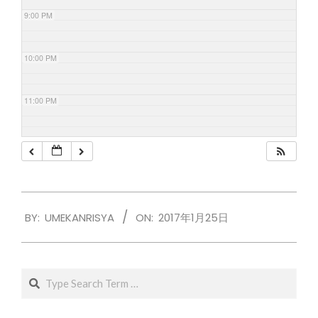
9:00 PM
10:00 PM
11:00 PM
2017-
BY:
UMEKANRISYA
ON:
2017年1月25日
01-
25
Search