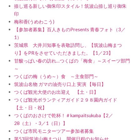
捺し巡る新しい御朱印スタイル！筑波山捺し巡り御朱
印
梅和香(うめわこう)
【参加者募集】百人きものPresents 青春フォト（3／
1）
茨城県 大井川知事を表敬訪問し、【筑波山梅まつ
り】をPRをさせていただきました。【1／23】
甘酸っぱい春の訪れ…つくばの「梅食」～スイーツ部門
～
つくばの梅（うめ～）食 ～主食部門～
筑波山名物 ガマの油売り口上 実演 【毎日】
つくば観光大使のお出迎え 【土・日】
つくば観光ボランティアガイド２９８園内ガイド
【土・日・祝】
つくばのおさけで乾杯！＃kampaitsukuba【2／
28（土）・3／1（日）】
つくば市民モニターツアー参加者募集
第53回筑波山梅まつり 開催日程のお知らせ