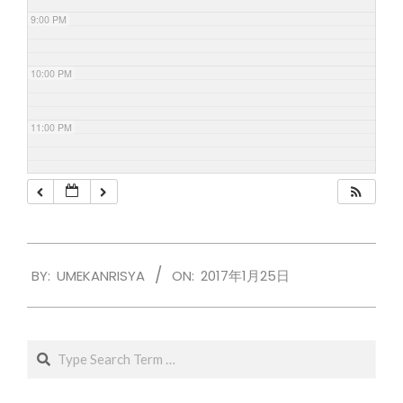
9:00 PM
10:00 PM
11:00 PM
2017-
BY:
UMEKANRISYA
ON:
2017年1月25日
01-
25
Search