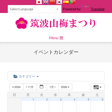
Skip
to
Powered by
Translate
content
Primary
Menu
Navigation
Menu
イベントカレンダー
カテゴリー
2024
11月
1月
2026
日
月
火
水
木
金
土
1
2
3
4
5
6