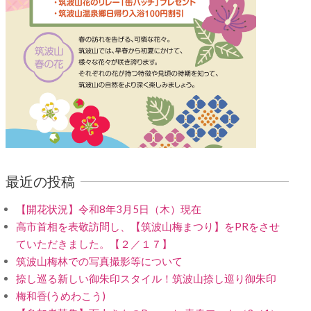
最近の投稿
【開花状況】令和8年3月5日（木）現在
高市首相を表敬訪問し、【筑波山梅まつり】をPRをさせ
ていただきました。【２／１７】
筑波山梅林での写真撮影等について
捺し巡る新しい御朱印スタイル！筑波山捺し巡り御朱印
梅和香(うめわこう)