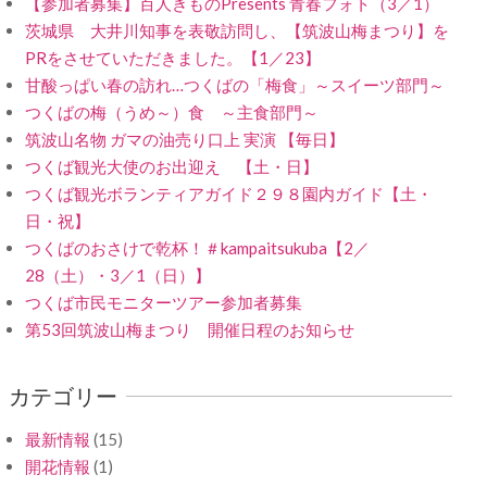
【参加者募集】百人きものPresents 青春フォト（3／1）
茨城県 大井川知事を表敬訪問し、【筑波山梅まつり】を
PRをさせていただきました。【1／23】
甘酸っぱい春の訪れ…つくばの「梅食」～スイーツ部門～
つくばの梅（うめ～）食 ～主食部門～
筑波山名物 ガマの油売り口上 実演 【毎日】
つくば観光大使のお出迎え 【土・日】
つくば観光ボランティアガイド２９８園内ガイド【土・
日・祝】
つくばのおさけで乾杯！＃kampaitsukuba【2／
28（土）・3／1（日）】
つくば市民モニターツアー参加者募集
第53回筑波山梅まつり 開催日程のお知らせ
カテゴリー
最新情報
(15)
開花情報
(1)