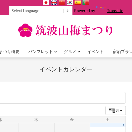
Powered by
Translate
まつり概要
パンフレット
グルメ
イベント
宿泊プラ
Primary
Navigation
イベントカレンダー
Menu
月
水
木
金
土
1