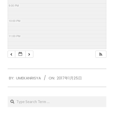
9:00 PM
10:00 PM
11:00 PM
2017-
BY:
UMEKANRISYA
ON:
2017年1月25日
01-
25
Search