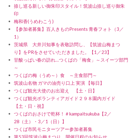
捺し巡る新しい御朱印スタイル！筑波山捺し巡り御朱
印
梅和香(うめわこう)
【参加者募集】百人きものPresents 青春フォト（3／
1）
茨城県 大井川知事を表敬訪問し、【筑波山梅まつ
り】をPRをさせていただきました。【1／23】
甘酸っぱい春の訪れ…つくばの「梅食」～スイーツ部門
～
つくばの梅（うめ～）食 ～主食部門～
筑波山名物 ガマの油売り口上 実演 【毎日】
つくば観光大使のお出迎え 【土・日】
つくば観光ボランティアガイド２９８園内ガイド
【土・日・祝】
つくばのおさけで乾杯！＃kampaitsukuba【2／
28（土）・3／1（日）】
つくば市民モニターツアー参加者募集
第53回筑波山梅まつり 開催日程のお知らせ