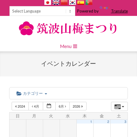
Skip
to
Powered by
Translate
content
Primary
Menu
Navigation
Menu
イベントカレンダー
カテゴリー
2024
4月
6月
2026
日
月
火
水
木
金
土
1
2
3