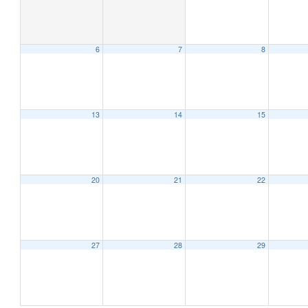
6
7
8
12:00 AM
1:00 AM
13
14
15
2:00 AM
20
21
22
3:00 AM
4:00 AM
27
28
29
5:00 AM