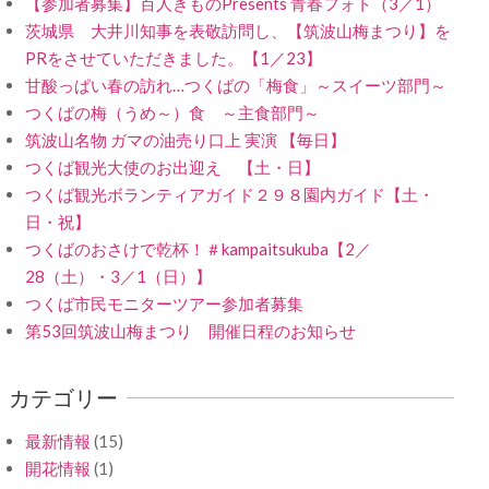
【参加者募集】百人きものPresents 青春フォト（3／1）
茨城県 大井川知事を表敬訪問し、【筑波山梅まつり】を
PRをさせていただきました。【1／23】
甘酸っぱい春の訪れ…つくばの「梅食」～スイーツ部門～
つくばの梅（うめ～）食 ～主食部門～
筑波山名物 ガマの油売り口上 実演 【毎日】
つくば観光大使のお出迎え 【土・日】
つくば観光ボランティアガイド２９８園内ガイド【土・
日・祝】
つくばのおさけで乾杯！＃kampaitsukuba【2／
28（土）・3／1（日）】
つくば市民モニターツアー参加者募集
第53回筑波山梅まつり 開催日程のお知らせ
カテゴリー
最新情報
(15)
開花情報
(1)