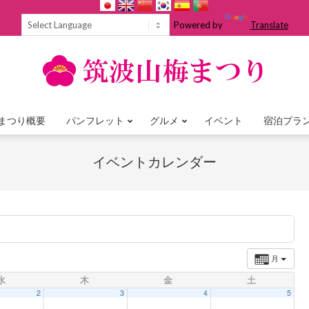
Powered by
Translate
まつり概要
パンフレット
グルメ
イベント
宿泊プラ
Primary
Navigation
イベントカレンダー
Menu
月
水
木
金
土
2
3
4
5