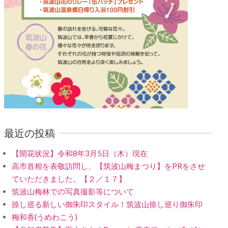
最近の投稿
【開花状況】令和8年3月5日（木）現在
高市首相を表敬訪問し、【筑波山梅まつり】をPRをさせ
ていただきました。【２／１７】
筑波山梅林での写真撮影等について
捺し巡る新しい御朱印スタイル！筑波山捺し巡り御朱印
梅和香(うめわこう)