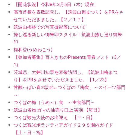
【開花状況】令和8年3月5日（木）現在
高市首相を表敬訪問し、【筑波山梅まつり】をPRをさ
せていただきました。【２／１７】
筑波山梅林での写真撮影等について
捺し巡る新しい御朱印スタイル！筑波山捺し巡り御朱
印
梅和香(うめわこう)
【参加者募集】百人きものPresents 青春フォト（3／
1）
茨城県 大井川知事を表敬訪問し、【筑波山梅まつ
り】をPRをさせていただきました。【1／23】
甘酸っぱい春の訪れ…つくばの「梅食」～スイーツ部門
～
つくばの梅（うめ～）食 ～主食部門～
筑波山名物 ガマの油売り口上 実演 【毎日】
つくば観光大使のお出迎え 【土・日】
つくば観光ボランティアガイド２９８園内ガイド
【土・日・祝】