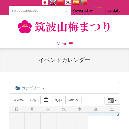
Skip
to
Powered by
Translate
content
Primary
Menu
Navigation
Menu
イベントカレンダー
カテゴリー
2024
7月
9月
2026
日
月
火
水
木
金
土
1
2