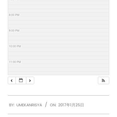
8:00 PM
9:00 PM
10:00 PM
11:00 PM
2017-
BY:
UMEKANRISYA
ON:
2017年1月25日
01-
25