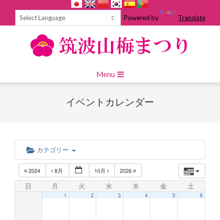
Skip
to
Powered by
Translate
content
Primary
Menu
Navigation
Menu
イベントカレンダー
カテゴリー
2024
8月
10月
2026
日
月
火
水
木
金
土
1
2
3
4
5
6