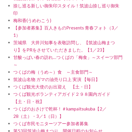
捺し巡る新しい御朱印スタイル！筑波山捺し巡り御朱
印
梅和香(うめわこう)
【参加者募集】百人きものPresents 青春フォト（3／
1）
茨城県 大井川知事を表敬訪問し、【筑波山梅まつ
り】をPRをさせていただきました。【1／23】
甘酸っぱい春の訪れ…つくばの「梅食」～スイーツ部門
～
つくばの梅（うめ～）食 ～主食部門～
筑波山名物 ガマの油売り口上 実演 【毎日】
つくば観光大使のお出迎え 【土・日】
つくば観光ボランティアガイド２９８園内ガイド
【土・日・祝】
つくばのおさけで乾杯！＃kampaitsukuba【2／
28（土）・3／1（日）】
つくば市民モニターツアー参加者募集
第53回筑波山梅まつり 開催日程のお知らせ