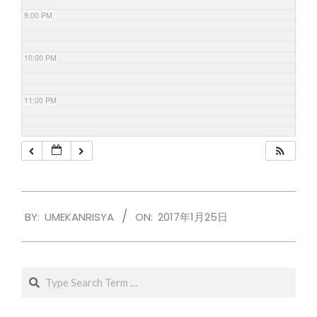
9:00 PM
10:00 PM
11:00 PM
2017-
BY:
UMEKANRISYA
ON:
2017年1月25日
01-
25
Search