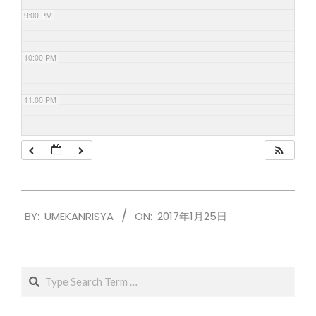
9:00 PM
10:00 PM
11:00 PM
2017-
BY:
UMEKANRISYA
ON:
2017年1月25日
01-
25
Search