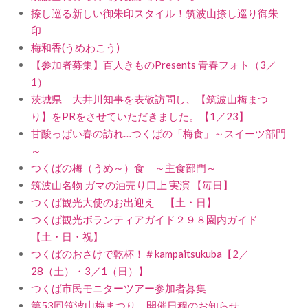
捺し巡る新しい御朱印スタイル！筑波山捺し巡り御朱
印
梅和香(うめわこう)
【参加者募集】百人きものPresents 青春フォト（3／
1）
茨城県 大井川知事を表敬訪問し、【筑波山梅まつ
り】をPRをさせていただきました。【1／23】
甘酸っぱい春の訪れ…つくばの「梅食」～スイーツ部門
～
つくばの梅（うめ～）食 ～主食部門～
筑波山名物 ガマの油売り口上 実演 【毎日】
つくば観光大使のお出迎え 【土・日】
つくば観光ボランティアガイド２９８園内ガイド
【土・日・祝】
つくばのおさけで乾杯！＃kampaitsukuba【2／
28（土）・3／1（日）】
つくば市民モニターツアー参加者募集
第53回筑波山梅まつり 開催日程のお知らせ