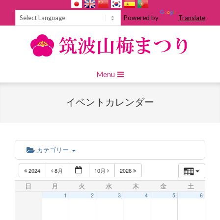
Skip
to
Powered by
Translate
content
Primary
Menu
Navigation
Menu
イベントカレンダー
カテゴリー
2024
8月
10月
2026
日
月
火
水
木
金
土
1
2
3
4
5
6