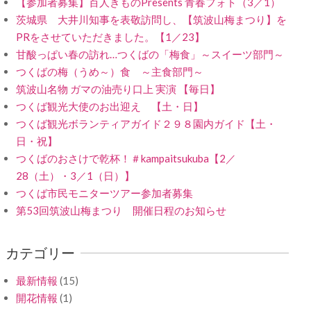
【参加者募集】百人きものPresents 青春フォト（3／1）
茨城県 大井川知事を表敬訪問し、【筑波山梅まつり】を
PRをさせていただきました。【1／23】
甘酸っぱい春の訪れ…つくばの「梅食」～スイーツ部門～
つくばの梅（うめ～）食 ～主食部門～
筑波山名物 ガマの油売り口上 実演 【毎日】
つくば観光大使のお出迎え 【土・日】
つくば観光ボランティアガイド２９８園内ガイド【土・
日・祝】
つくばのおさけで乾杯！＃kampaitsukuba【2／
28（土）・3／1（日）】
つくば市民モニターツアー参加者募集
第53回筑波山梅まつり 開催日程のお知らせ
カテゴリー
最新情報
(15)
開花情報
(1)