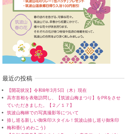
最近の投稿
【開花状況】令和8年3月5日（木）現在
高市首相を表敬訪問し、【筑波山梅まつり】をPRをさせ
ていただきました。【２／１７】
筑波山梅林での写真撮影等について
捺し巡る新しい御朱印スタイル！筑波山捺し巡り御朱印
梅和香(うめわこう)