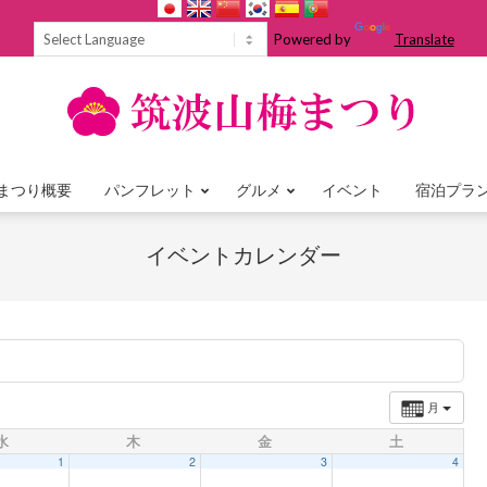
Powered by
Translate
まつり概要
パンフレット
グルメ
イベント
宿泊プラ
Primary
Navigation
イベントカレンダー
Menu
月
水
木
金
土
1
2
3
4