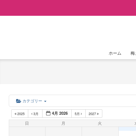
Skip
to
content
ホーム
梅
カテゴリー
4月 2026
2025
3月
5月
2027
日
月
火