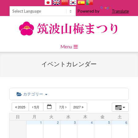
Skip
to
Powered by
Translate
content
Primary
Menu
Navigation
Menu
イベントカレンダー
カテゴリー
2025
5月
7月
2027
日
月
火
水
木
金
土
1
2
3
4
5
6