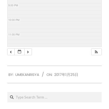
9:00 PM
10:00 PM
11:00 PM
2017-
BY:
UMEKANRISYA
ON:
2017年1月25日
01-
25
Search