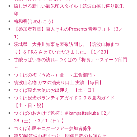
捺し巡る新しい御朱印スタイル！筑波山捺し巡り御朱
印
梅和香(うめわこう)
【参加者募集】百人きものPresents 青春フォト（3／
1）
茨城県 大井川知事を表敬訪問し、【筑波山梅まつ
り】をPRをさせていただきました。【1／23】
甘酸っぱい春の訪れ…つくばの「梅食」～スイーツ部門
～
つくばの梅（うめ～）食 ～主食部門～
筑波山名物 ガマの油売り口上 実演 【毎日】
つくば観光大使のお出迎え 【土・日】
つくば観光ボランティアガイド２９８園内ガイド
【土・日・祝】
つくばのおさけで乾杯！＃kampaitsukuba【2／
28（土）・3／1（日）】
つくば市民モニターツアー参加者募集
第53回筑波山梅まつり 開催日程のお知らせ