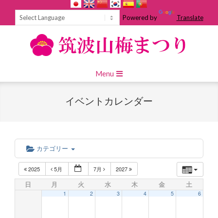
Skip
to
Powered by
Translate
content
Primary
Menu
Navigation
Menu
イベントカレンダー
カテゴリー
2025
5月
7月
2027
日
月
火
水
木
金
土
1
2
3
4
5
6