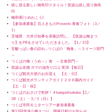
捺し巡る新しい御朱印スタイル！筑波山捺し巡り御朱
印
梅和香(うめわこう)
【参加者募集】百人きものPresents 青春フォト（3／
1）
茨城県 大井川知事を表敬訪問し、【筑波山梅まつ
り】をPRをさせていただきました。【1／23】
甘酸っぱい春の訪れ…つくばの「梅食」～スイーツ部門
～
つくばの梅（うめ～）食 ～主食部門～
筑波山名物 ガマの油売り口上 実演 【毎日】
つくば観光大使のお出迎え 【土・日】
つくば観光ボランティアガイド２９８園内ガイド
【土・日・祝】
つくばのおさけで乾杯！＃kampaitsukuba【2／
28（土）・3／1（日）】
つくば市民モニターツアー参加者募集
第53回筑波山梅まつり 開催日程のお知らせ