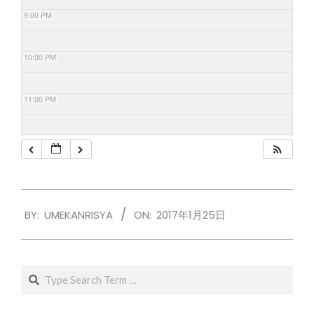
9:00 PM
10:00 PM
11:00 PM
2017-
BY:
UMEKANRISYA
ON:
2017年1月25日
01-
25
Search