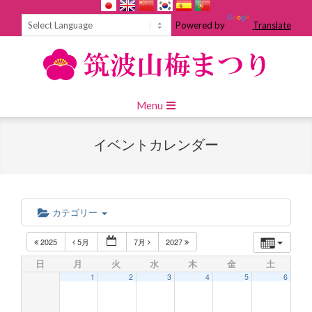
Skip
to
Powered by
Translate
content
Primary
Menu
Navigation
Menu
イベントカレンダー
カテゴリー
2025
5月
7月
2027
日
月
火
水
木
金
土
1
2
3
4
5
6