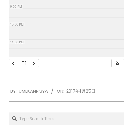
9:00 PM
10:00 PM
11:00 PM
2017-
BY:
UMEKANRISYA
ON:
2017年1月25日
01-
25
Search