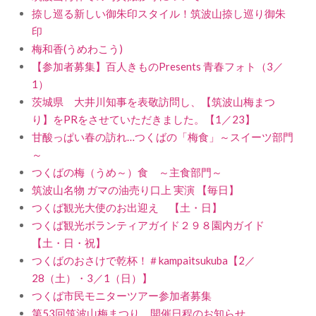
捺し巡る新しい御朱印スタイル！筑波山捺し巡り御朱
印
梅和香(うめわこう)
【参加者募集】百人きものPresents 青春フォト（3／
1）
茨城県 大井川知事を表敬訪問し、【筑波山梅まつ
り】をPRをさせていただきました。【1／23】
甘酸っぱい春の訪れ…つくばの「梅食」～スイーツ部門
～
つくばの梅（うめ～）食 ～主食部門～
筑波山名物 ガマの油売り口上 実演 【毎日】
つくば観光大使のお出迎え 【土・日】
つくば観光ボランティアガイド２９８園内ガイド
【土・日・祝】
つくばのおさけで乾杯！＃kampaitsukuba【2／
28（土）・3／1（日）】
つくば市民モニターツアー参加者募集
第53回筑波山梅まつり 開催日程のお知らせ